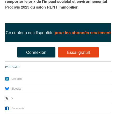
remporter le prix de l’impact sociétal et environnemental
93
Procivis 2025 du salon RENT immobilier.
94
95
Ce contenu est disponible
pour les abonnés seulement
Connexion
Essai gratuit
PARTAGER
Linkedin
Bluesky
X
Facebook