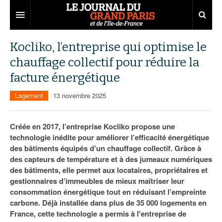
Grand Paris
Kocliko, l’entreprise qui optimise le
chauffage collectif pour réduire la
Territoires
facture énergétique
Entreprises
Aménagement
Logement
13 novembre 2025
Départements
Collectivités
Développement économique
Carnet
Institutions
Emploi
75
Créée en 2017, l’entreprise Kocliko propose une
technologie inédite pour améliorer l’efficacité énergétique
Les Assises du Grand Paris
Services urbains
Attractivité
77
Nominations
des bâtiments équipés d’un chauffage collectif. Grâce à
des capteurs de température et à des jumeaux numériques
Le podcast
Innovation
78
Portraits
Éditions précédentes
des bâtiments, elle permet aux locataires, propriétaires et
gestionnaires d’immeubles de mieux maîtriser leur
Transport
91
Agenda
Ecouter les épisodes
consommation énergétique tout en réduisant l’empreinte
carbone. Déjà installée dans plus de 35 000 logements en
Marchés publics
92
Lire les résumés
France, cette technologie a permis à l'entreprise de