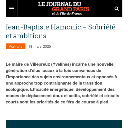
Grand Paris
Jean-Baptiste Hamonic – Sobriété
et ambitions
Territoires
Portraits
18 mars 2025
Entreprises
Aménagement
Départements
Collectivités
Développement économique
Le maire de Villepreux (Yvelines) incarne une nouvelle
génération d’élus locaux à la fois convaincus de
Carnet
Institutions
Emploi
75
l’importance des sujets environnementaux et opposés à
une approche trop contraignante de la transition
Les Assises du Grand Paris
Services urbains
Attractivité
77
Nominations
écologique. Efficacité énergétique, développement des
Le podcast
Innovation
78
Portraits
Éditions précédentes
modes de déplacement doux et actifs, sobriété et circuits
courts sont les priorités de ce féru de course à pied.
Transport
91
Agenda
Ecouter les épisodes
Marchés publics
92
Lire les résumés