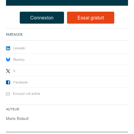
93
94
Connexion
Essai gratuit
95
PARTAGER
Linkedin
Bluesky
X
Facebook
Envoyer cet article
Auteur
Marie Bidault