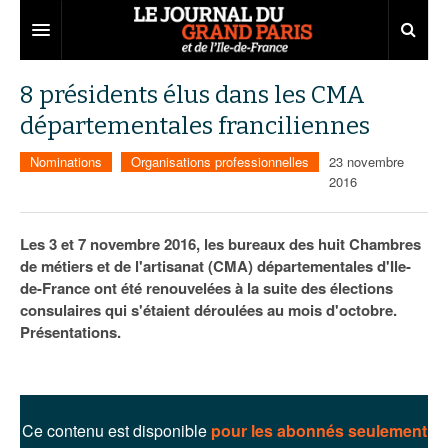
Grand Paris
8 présidents élus dans les CMA
départementales franciliennes
Territoires
Nominations
Organisations professionnelles
23 novembre
Entreprises
Aménagement
2016
Départements
Collectivités
Développement économique
Les 3 et 7 novembre 2016, les bureaux des huit Chambres
Carnet
Institutions
Emploi
75
de métiers et de l'artisanat (CMA) départementales d'Ile-
de-France ont été renouvelées à la suite des élections
Les Assises du Grand Paris
Services urbains
Attractivité
77
Nominations
consulaires qui s'étaient déroulées au mois d'octobre.
Le podcast
Innovation
78
Portraits
Éditions précédentes
Présentations.
Transport
91
Agenda
Ecouter les épisodes
Marchés publics
92
Lire les résumés
Ce contenu est disponible
pour les abonnés seulement