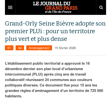
Grand Paris
Grand-Orly Seine Bièvre adopte son
premier PLUi : pour un territoire
Territoires
plus vert et plus dense
Entreprises
Aménagement
91
94
Aménagement
15 février 2026
Départements
Collectivités
Développement économique
Carnet
Institutions
Emploi
75
L’établissement public territorial a approuvé le 16
décembre dernier son plan local d’urbanisme
Les Assises du Grand Paris
Services urbains
Attractivité
77
Nominations
intercommunal (PLUi) après cinq ans de travail
collaboratif réunissant 24 communes aux couleurs
Le podcast
Innovation
78
Portraits
Éditions précédentes
politiques diverses. Ce document fixe pour 15 ans les
grandes règles d’aménagement d’un territoire de 725 000
Transport
91
Agenda
Ecouter les épisodes
habitants.
Marchés publics
92
Lire les résumés