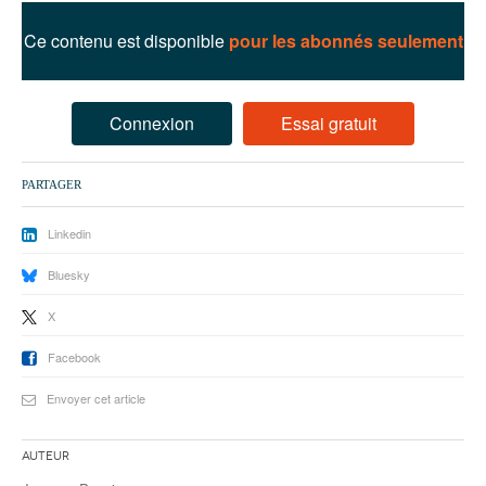
93
Ce contenu est disponible
pour les abonnés seulement
94
95
Connexion
Essai gratuit
PARTAGER
Linkedin
Bluesky
X
Facebook
Envoyer cet article
Auteur