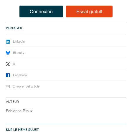
93
Connexion
Essai gratuit
94
95
PARTAGER
Linkedin
Bluesky
X
Facebook
Envoyer cet article
Auteur
Fabienne Proux
SUR LE MÊME SUJET