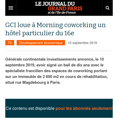
Grand Paris
GCI loue à Morning coworking un
hôtel particulier du 16e
Territoires
75
Développement économique
10 septembre 2019
Entreprises
Aménagement
Départements
Collectivités
Développement économique
Générale continentale investissements annonce, le 10
septembre 2019, avoir signé un bail de dix ans avec le
Carnet
Institutions
Emploi
75
spécialiste francilien des espaces de coworking portant
sur un immeuble de 2 600 m2 en cours de réhabilitation,
Les Assises du Grand Paris
Services urbains
Attractivité
77
Nominations
situé rue Magdebourg à Paris.
Le podcast
Innovation
78
Portraits
Éditions précédentes
Transport
91
Agenda
Ecouter les épisodes
Ce contenu est disponible
pour les abonnés seulement
Marchés publics
92
Lire les résumés