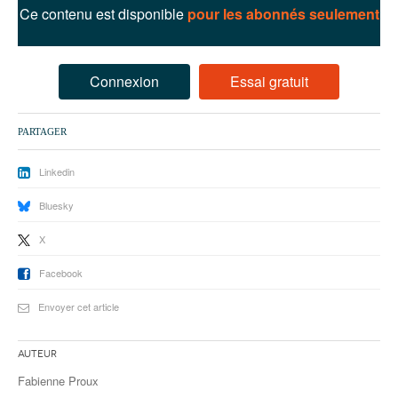
93
Ce contenu est disponible
pour les abonnés seulement
94
95
Connexion
Essai gratuit
PARTAGER
Linkedin
Bluesky
X
Facebook
Envoyer cet article
Auteur
Fabienne Proux