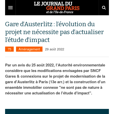
Grand Paris
Gare d’Austerlitz : l’évolution du
projet ne nécessite pas d’actualiser
Territoires
l’étude d’impact
Entreprises
Aménagement
75
Aménagement
29 août 2022
Départements
Collectivités
Développement économique
Carnet
Institutions
Emploi
75
Par un avis du 25 août 2022, l'Autorité environnementale
considère que les modifications envisagées par SNCF
Les Assises du Grand Paris
Services urbains
Attractivité
77
Nominations
Gares & connexions sur le projet de modernisation de la
gare d'Austerlitz à Paris (13e arr.) et la construction d'un
Le podcast
Innovation
78
Portraits
Éditions précédentes
ensemble immobilier connexe "ne sont pas de nature à
nécessiter une actualisation de l'étude d'impact".
Transport
91
Agenda
Ecouter les épisodes
Marchés publics
92
Lire les résumés