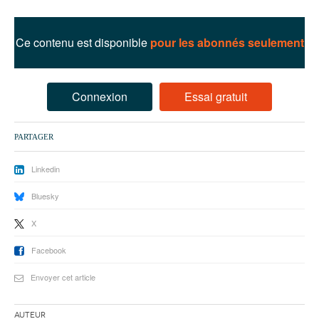
93
94
Ce contenu est disponible
pour les abonnés seulement
95
Connexion
Essai gratuit
PARTAGER
Linkedin
Bluesky
X
Facebook
Envoyer cet article
Auteur