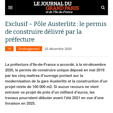
Grand Paris
Exclusif – Pôle Austerlitz : le permis
de construire délivré par la
Territoires
préfecture
Entreprises
Aménagement
75
Aménagement
23 décembre 2020
Départements
Collectivités
Développement économique
Carnet
Institutions
Emploi
75
La préfecture d'Ile-de-France a accordé, à la mi-décembre
2020, le permis de construire unique déposé en mai 2019
Les Assises du Grand Paris
Services urbains
Attractivité
77
Nominations
par les cinq maîtres d'ouvrage portant sur la
modernisation de la gare Austerlitz et la construction d'un
Le podcast
Innovation
78
Portraits
Éditions précédentes
projet mixte de 100 000 m2. Si aucun recours ne vient
entraver ce projet de près d'un milliard d'euros, les
Transport
91
Agenda
Ecouter les épisodes
travaux pourraient débuter avant l'été 2021 en vue d'une
livraison en 2025.
Marchés publics
92
Lire les résumés