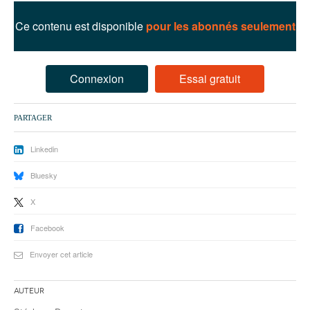
93
Ce contenu est disponible
pour les abonnés seulement
94
95
Connexion
Essai gratuit
PARTAGER
Linkedin
Bluesky
X
Facebook
Envoyer cet article
Auteur