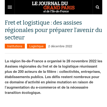
Grand Paris
Fret et logistique : des assises
régionales pour préparer l’avenir du
Territoires
secteur
Entreprises
Aménagement
Institutions
Logistique
2 décembre 2022
Départements
Collectivités
Développement économique
Carnet
Institutions
Emploi
75
La région Ile-de-France a organisé le 28 novembre 2022 les
Assises régionales du fret et de la logistique réunissant
Les Assises du Grand Paris
Services urbains
Attractivité
77
Nominations
plus de 200 acteurs de la filière : collectivités, entreprises,
établissements publics. Les défis restent nombreux pour
Le podcast
Innovation
78
Portraits
Éditions précédentes
ce domaine d’activité en pleine mutation en raison de
l’augmentation du e-commerce et de la nécessaire
Transport
91
Agenda
Ecouter les épisodes
transition écologique.
Marchés publics
92
Lire les résumés