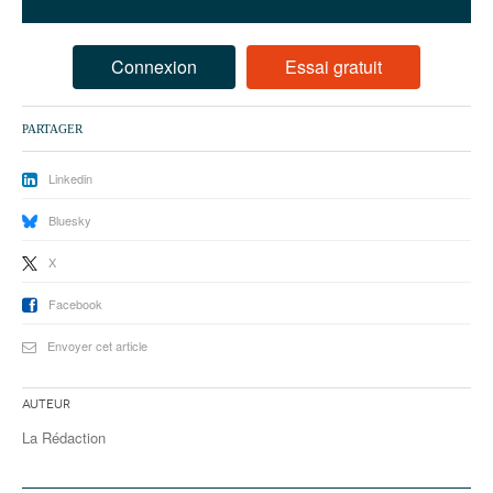
93
94
Connexion
Essai gratuit
95
PARTAGER
Linkedin
Bluesky
X
Facebook
Envoyer cet article
Auteur
La Rédaction