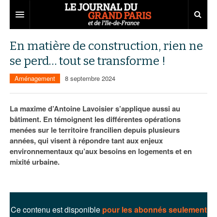
Grand Paris
En matière de construction, rien ne
se perd… tout se transforme !
Territoires
Aménagement
8 septembre 2024
Entreprises
Aménagement
Départements
Collectivités
Développement économique
La maxime d’Antoine Lavoisier s’applique aussi au
bâtiment. En témoignent les différentes opérations
Carnet
Institutions
Emploi
75
menées sur le territoire francilien depuis plusieurs
années, qui visent à répondre tant aux enjeux
Les Assises du Grand Paris
Services urbains
Attractivité
77
Nominations
environnementaux qu’aux besoins en logements et en
Le podcast
Innovation
78
Portraits
Éditions précédentes
mixité urbaine.
Transport
91
Agenda
Ecouter les épisodes
Marchés publics
92
Lire les résumés
Ce contenu est disponible
pour les abonnés seulement