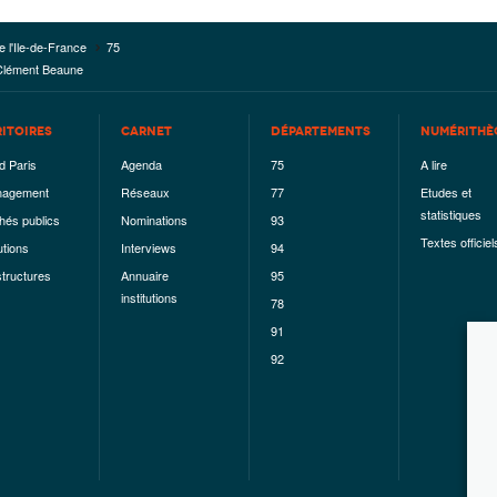
e l'Ile-de-France
75
 Clément Beaune
RITOIRES
CARNET
DÉPARTEMENTS
NUMÉRITHÈ
d Paris
Agenda
75
A lire
agement
Réseaux
77
Etudes et
statistiques
hés publics
Nominations
93
Textes officiel
utions
Interviews
94
structures
Annuaire
95
institutions
78
91
92