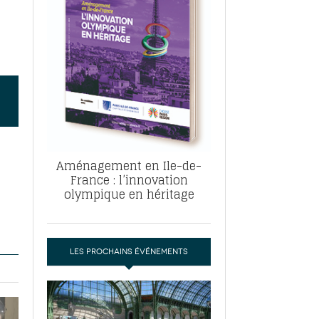
, ABF, ZAC : F. Vauglin détaille sa
- 17
e pour l’urbanisme parisien
es pour
nvier 2026
dres de la tech et de la finance
-
 publie un
 marché de la location de luxe
- 19
didats
us d'articles
Aménagement en Ile-de-
France : l’innovation
olympique en héritage
LES PROCHAINS ÉVÉNEMENTS