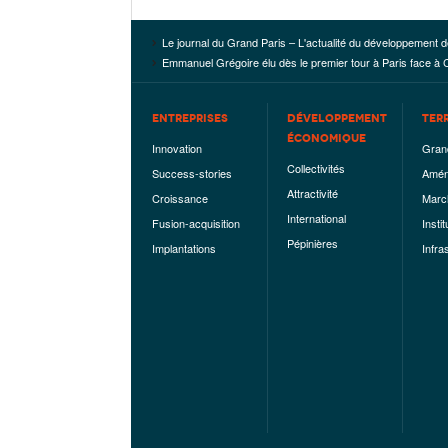
Le journal du Grand Paris – L'actualité du développement d
Emmanuel Grégoire élu dès le premier tour à Paris face à
ENTREPRISES
DÉVELOPPEMENT
TER
ÉCONOMIQUE
Innovation
Gran
Collectivités
Success-stories
Amén
Attractivité
Croissance
Marc
International
Fusion-acquisition
Instit
Pépinières
Implantations
Infra