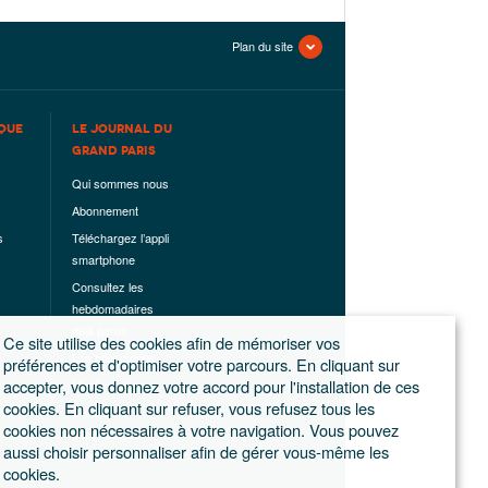
Plan du site
QUE
LE JOURNAL DU
GRAND PARIS
Qui sommes nous
Abonnement
s
Téléchargez l’appli
smartphone
Consultez les
hebdomadaires
déjà parus
Ce site utilise des cookies afin de mémoriser vos
Les hors-séries
préférences et d'optimiser votre parcours. En cliquant sur
accepter, vous donnez votre accord pour l'installation de ces
Mentions légales
cookies. En cliquant sur refuser, vous refusez tous les
Conditions
cookies non nécessaires à votre navigation. Vous pouvez
générales de
aussi choisir personnaliser afin de gérer vous-même les
ventes
cookies.