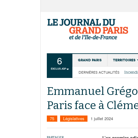
6
Grand Paris
Territoires
EXCLUS JGP
DERNIÈRES ACTUALITÉS
Aménagemen
La Cais
Collectivité
Les cou
Emmanuel Grégoir
Institutions
Paris face à Clé
Services urb
75
Législatives
1 juillet 2024
L’ex-premier adj
PARTAGER