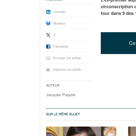
circonscription 
Linkedin
tour dans 9 des 
Bluesky
X
Ce 
Facebook
Envoyer cet article
Imprimer cet article
Auteur
Jacques Paquier
SUR LE MÊME SUJET