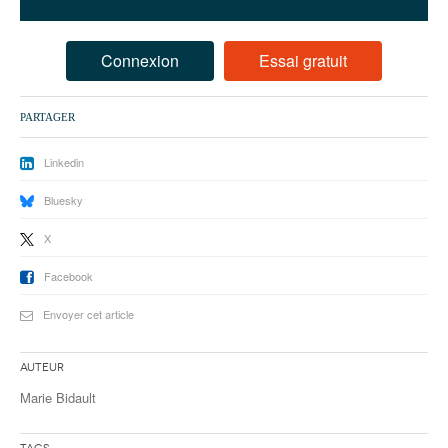
93
94
Connexion
Essai gratuit
95
PARTAGER
Linkedin
Bluesky
X
Facebook
Envoyer cet article
Auteur
Marie Bidault