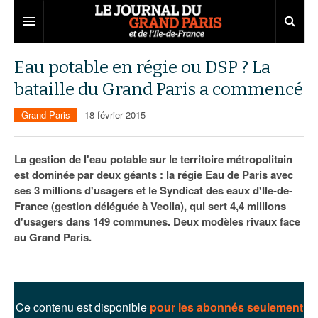
Grand Paris
Eau potable en régie ou DSP ? La
bataille du Grand Paris a commencé
Territoires
Grand Paris
18 février 2015
Entreprises
Aménagement
Départements
Collectivités
Développement économique
La gestion de l'eau potable sur le territoire métropolitain
est dominée par deux géants : la régie Eau de Paris avec
Carnet
Institutions
Emploi
75
ses 3 millions d'usagers et le Syndicat des eaux d'Ile-de-
France (gestion déléguée à Veolia), qui sert 4,4 millions
Les Assises du Grand Paris
Services urbains
Attractivité
77
Nominations
d'usagers dans 149 communes. Deux modèles rivaux face
Le podcast
Innovation
78
Portraits
Éditions précédentes
au Grand Paris.
Transport
91
Agenda
Ecouter les épisodes
Marchés publics
92
Lire les résumés
Ce contenu est disponible
pour les abonnés seulement