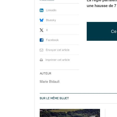
une hausse de 7
Linkedin
Bluesky
X
Ce 
Facebook
Envoyer cet article
Imprimer cet article
Auteur
Marie Bidault
SUR LE MÊME SUJET