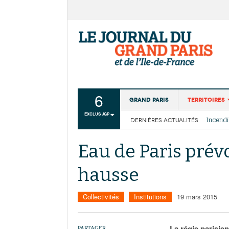
6
Grand Paris
Territoires
EXCLUS JGP
DERNIÈRES ACTUALITÉS
Aménagemen
La Cais
Collectivité
Les cou
Eau de Paris prév
Institutions
hausse
Services urb
Collectivités
Institutions
19 mars 2015
La régie parisie
PARTAGER