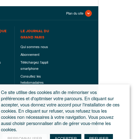
Plan du site
QUE
LE JOURNAL DU
GRAND PARIS
Qui sommes nous
Abonnement
s
Téléchargez l’appli
smartphone
Consultez les
hebdomadaires
déjà parus
Ce site utilise des cookies afin de mémoriser vos
Les hors-séries
préférences et d'optimiser votre parcours. En cliquant sur
accepter, vous donnez votre accord pour l'installation de ces
Mentions légales
cookies. En cliquant sur refuser, vous refusez tous les
Conditions
cookies non nécessaires à votre navigation. Vous pouvez
générales de
aussi choisir personnaliser afin de gérer vous-même les
ventes
cookies.
PERSONNALISER
ACCEPTER
REFUSER