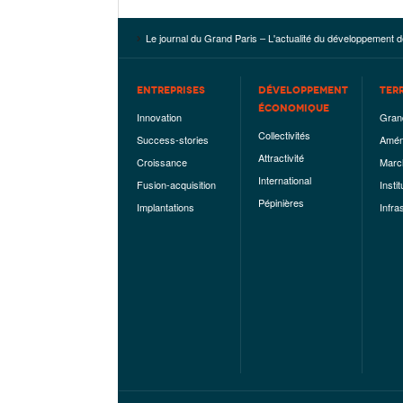
Le journal du Grand Paris – L'actualité du développement d
ENTREPRISES
DÉVELOPPEMENT
TER
ÉCONOMIQUE
Innovation
Gran
Collectivités
Success-stories
Amén
Attractivité
Croissance
Marc
International
Fusion-acquisition
Instit
Pépinières
Implantations
Infra