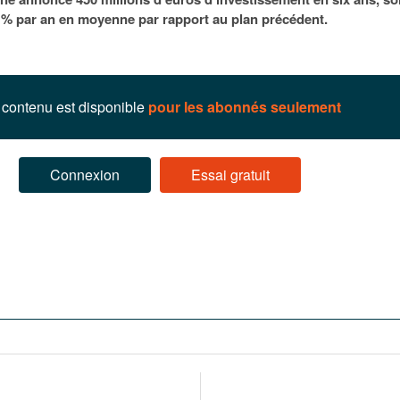
95
À Paris, les cadres de la tech et de la finance
Exclusif – Apex
janvier 2026
 % par an en moyenne par rapport au plan précédent.
-
redessinent le marché de la location de luxe
feuille de rout
16 juillet 2026
juillet 2026
Municipales 2026 : la CCI livre 23 pist
- 20 ja
relancer l’économie parisienne
Saint-Agne immobilier inaugure une nouvelle
À Paris, les ca
- 15 juillet 2026
résidence à Torcy
Municipales 2026 : la CCI de l’Essonne
redessinent le
contenu est disponible
pour les abonnés seulement
16 juillet 2026
Cahier d’expert à destination des can
Plus d'articles
janvier 2026
Pl
Plus d'articles
Connexion
Essai gratuit