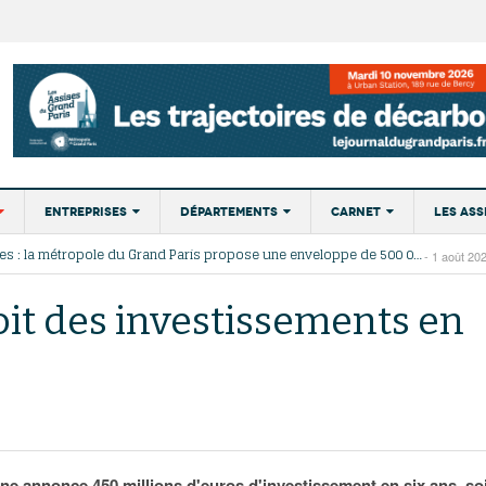
Entreprises
Départements
Carnet
Les Ass
Incendies : la métropole du Grand Paris propose une enveloppe de 500 000 euros pour la reforestation
- 1 août 20
t
Développement
75
Nominations
Éditio
À Dugny, Vincent Jeanbrun visite le Village des
Le commerce extérieur francilien rés
La Roche, un p
se d’Épargne au secours de la forêt de Fontainebleau incendiée
- 31 juillet 2026
économique
- 21
2026
médias et en lance la deuxième tranche
2025 malgré les tensions commercia
s
77
Portraits
lisses du Grand Paris
- 31 juillet 2026
oit des investissements en
juillet 2026
- 7 juillet 2026
américaines
Emploi
Championnats d’Europe de natation : le CAO métropole du Grand Paris replonge dans le grand bain
- 31 juillet 
78
Agenda
Les ports paris
Incendie de Fontainebleau : un plan d’action pour « renforcer la protection des forêts franciliennes »
- 29 juillet 
Attractivité
Exclusif – Apex, ABF, ZAC : F. Vauglin détaille sa
Résilience en demi-teinte de l’écono
marché des pet
ains
91
- 17
juillet 2026
feuille de route pour l’urbanisme parisien
francilienne, portée par l’aéronautique
Innovation
92
juillet 2026
- 14
retour en force des grands salons
Transport
J. Baudrier : « 
2026
93
Paris La Défense signe pour la réalisation de 64
vacance, c’est
Marchés publics
94
- 16 juillet 2026
000 m² de programmes mixtes
L’investissement international progr
sur le marché 
nne annonce 450 millions d'euros d'investissement en six ans, so
Île-de-France, porté par un élan eur