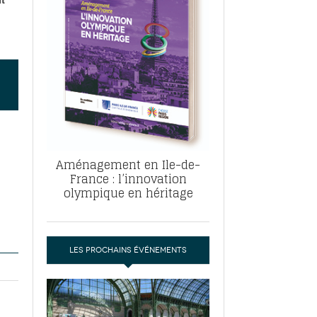
, ABF, ZAC : F. Vauglin détaille sa
- 17
e pour l’urbanisme parisien
es pour
nvier 2026
dres de la tech et de la finance
-
 publie un
 marché de la location de luxe
- 19
didats
us d'articles
Aménagement en Ile-de-
France : l’innovation
olympique en héritage
LES PROCHAINS ÉVÉNEMENTS