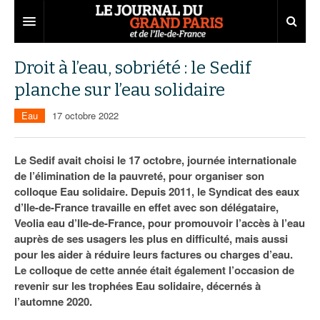
Grand Paris
Droit à l’eau, sobriété : le Sedif
planche sur l’eau solidaire
Territoires
Eau
17 octobre 2022
Entreprises
Aménagement
Départements
Collectivités
Développement économique
Le Sedif avait choisi le 17 octobre, journée internationale
de l’élimination de la pauvreté, pour organiser son
Carnet
Institutions
Emploi
75
colloque Eau solidaire. Depuis 2011, le Syndicat des eaux
d’Ile-de-France travaille en effet avec son délégataire,
Les Assises du Grand Paris
Services urbains
Attractivité
77
Nominations
Veolia eau d’Ile-de-France, pour promouvoir l’accès à l’eau
Le podcast
Innovation
78
Portraits
Éditions précédentes
auprès de ses usagers les plus en difficulté, mais aussi
pour les aider à réduire leurs factures ou charges d’eau.
Transport
91
Agenda
Ecouter les épisodes
Le colloque de cette année était également l’occasion de
revenir sur les trophées Eau solidaire, décernés à
Marchés publics
92
Lire les résumés
l’automne 2020.