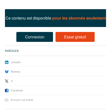
93
94
Ce contenu est disponible
pour les abonnés seulement
95
Connexion
Essai gratuit
PARTAGER
Linkedin
Bluesky
X
Facebook
Envoyer cet article