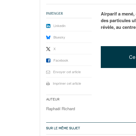
Airparif a mené
PARTAGER
des particules ul
Linkedin
révèle, au centr
Bluesky
X
Ce 
Facebook
Envoyer cet article
Imprimer cet article
Auteur
Raphaël Richard
SUR LE MÊME SUJET