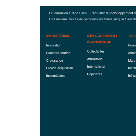
Le journal du Grand Paris – L'actualité du développement d
Des niveaux élevés de particules ultrafines jusqu’à 1 km de
ENTREPRISES
DÉVELOPPEMENT
TER
ÉCONOMIQUE
Innovation
Gran
Collectivités
Success-stories
Amén
Attractivité
Croissance
Marc
International
Fusion-acquisition
Instit
Pépinières
Implantations
Infra