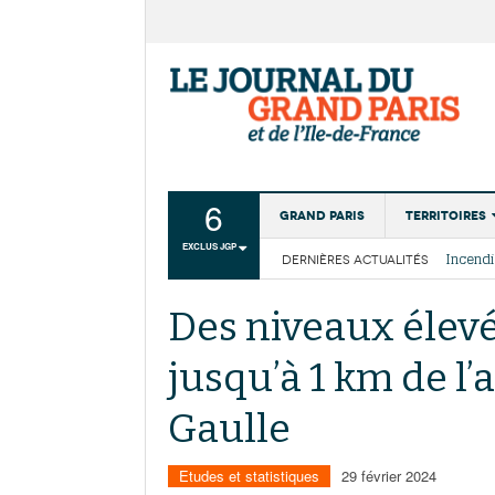
6
Grand Paris
Territoires
EXCLUS JGP
DERNIÈRES ACTUALITÉS
Aménagemen
La Cais
Collectivité
Les cou
Des niveaux élevé
Institutions
jusqu’à 1 km de l’
Services urb
Gaulle
Etudes et statistiques
29 février 2024