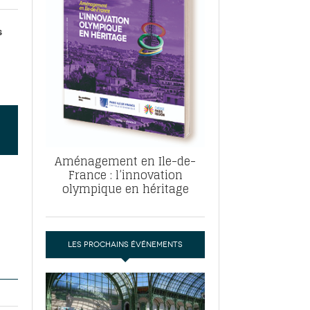
, ABF, ZAC : F. Vauglin détaille sa
- 17
e pour l’urbanisme parisien
s
es pour
nvier 2026
dres de la tech et de la finance
-
 publie un
 marché de la location de luxe
- 19
didats
us d'articles
Aménagement en Ile-de-
France : l’innovation
olympique en héritage
LES PROCHAINS ÉVÉNEMENTS