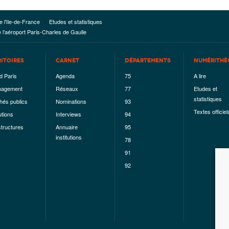
e l'Ile-de-France
Etudes et statistiques
 l’aéroport Paris-Charles de Gaulle
RITOIRES
CARNET
DÉPARTEMENTS
NUMÉRITHÈ
d Paris
Agenda
75
A lire
agement
Réseaux
77
Etudes et
statistiques
hés publics
Nominations
93
Textes officiel
utions
Interviews
94
structures
Annuaire
95
institutions
78
91
92