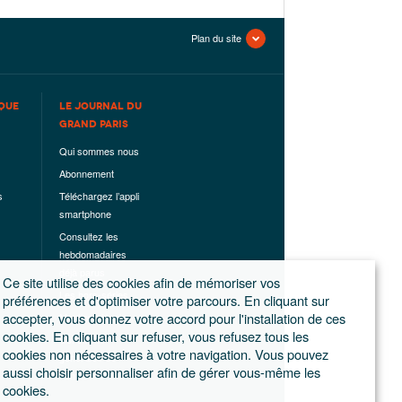
Plan du site
QUE
LE JOURNAL DU
GRAND PARIS
Qui sommes nous
Abonnement
s
Téléchargez l’appli
smartphone
Consultez les
hebdomadaires
déjà parus
Ce site utilise des cookies afin de mémoriser vos
Les hors-séries
préférences et d'optimiser votre parcours. En cliquant sur
accepter, vous donnez votre accord pour l'installation de ces
Mentions légales
cookies. En cliquant sur refuser, vous refusez tous les
Conditions
cookies non nécessaires à votre navigation. Vous pouvez
générales de
aussi choisir personnaliser afin de gérer vous-même les
ventes
cookies.