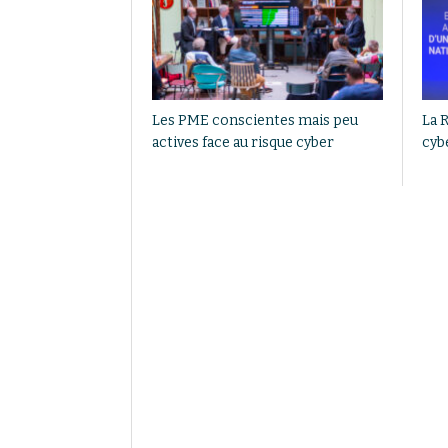
Les PME conscientes mais peu
La R
actives face au risque cyber
cyb