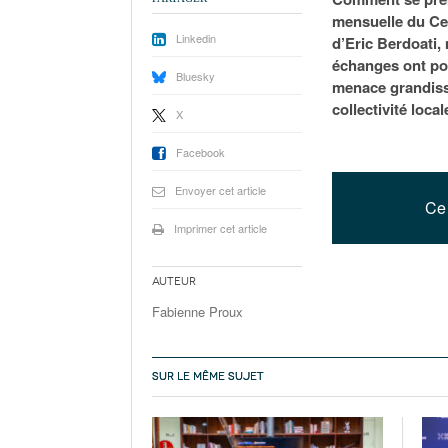
mensuelle du Cer
Linkedin
d’Eric Berdoati, 
échanges ont por
Bluesky
menace grandissa
collectivité local
X
Facebook
Envoyer cet article
Ce 
Imprimer cet article
Auteur
Fabienne Proux
SUR LE MÊME SUJET