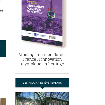
, ABF, ZAC : F. Vauglin détaille sa
- 17
e pour l’urbanisme parisien
les
es pour
nvier 2026
dres de la tech et de la finance
-
 publie un
 marché de la location de luxe
- 19
didats
us d'articles
Aménagement en Ile-de-
France : l’innovation
olympique en héritage
LES PROCHAINS ÉVÉNEMENTS