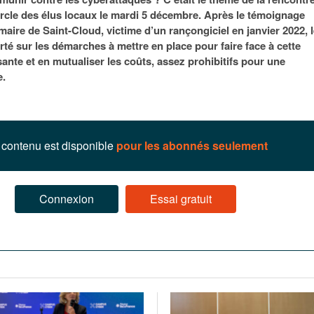
95
À Paris, les cadres de la tech et de la finance
Exclusif – Apex
janvier 2026
cle des élus locaux le mardi 5 décembre. Après le témoignage
-
redessinent le marché de la location de luxe
feuille de rout
maire de Saint-Cloud, victime d’un rançongiciel en janvier 2022, 
16 juillet 2026
juillet 2026
Municipales 2026 : la CCI livre 23 pist
té sur les démarches à mettre en place pour faire face à cette
- 20 ja
relancer l’économie parisienne
nte et en mutualiser les coûts, assez prohibitifs pour une
Saint-Agne immobilier inaugure une nouvelle
À Paris, les ca
e.
- 15 juillet 2026
résidence à Torcy
Municipales 2026 : la CCI de l’Essonne
redessinent le
16 juillet 2026
Cahier d’expert à destination des can
Plus d'articles
janvier 2026
Pl
Plus d'articles
contenu est disponible
pour les abonnés seulement
Connexion
Essai gratuit