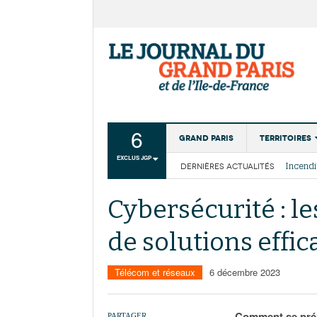
6
Grand Paris
Territoires
EXCLUS JGP
DERNIÈRES ACTUALITÉS
Aménagemen
La Cais
Collectivité
Les cou
Cybersécurité : le
Institutions
de solutions effi
Services urb
Télécom et réseaux
6 décembre 2023
Comment se prému
PARTAGER