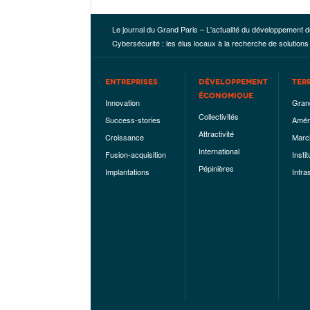
Le journal du Grand Paris – L'actualité du développement d
Cybersécurité : les élus locaux à la recherche de solution
ENTREPRISES
DÉVELOPPEMENT
TER
ÉCONOMIQUE
Innovation
Gran
Collectivités
Success-stories
Amén
Attractivité
Croissance
Marc
International
Fusion-acquisition
Instit
Pépinières
Implantations
Infra