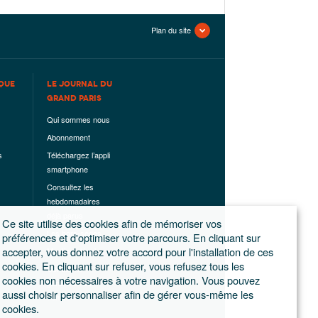
Plan du site
QUE
LE JOURNAL DU
GRAND PARIS
Qui sommes nous
Abonnement
s
Téléchargez l’appli
smartphone
Consultez les
hebdomadaires
déjà parus
Ce site utilise des cookies afin de mémoriser vos
Les hors-séries
préférences et d'optimiser votre parcours. En cliquant sur
accepter, vous donnez votre accord pour l'installation de ces
Mentions légales
cookies. En cliquant sur refuser, vous refusez tous les
Conditions
cookies non nécessaires à votre navigation. Vous pouvez
générales de
aussi choisir personnaliser afin de gérer vous-même les
ventes
cookies.