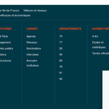
e l'Ile-de-France
Télécom et réseaux
s efficaces et économiques
RITOIRES
CARNET
DÉPARTEMENTS
NUMÉRITHÈ
d Paris
Agenda
75
A lire
agement
Réseaux
77
Etudes et
statistiques
hés publics
Nominations
93
Textes officiel
utions
Interviews
94
structures
Annuaire
95
institutions
78
91
92