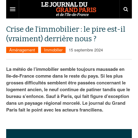
Grand Paris
Crise de l’immobilier : le pire est-il
(vraiment) derrière nous ?
Territoires
Aménagement
Immobilier
15 septembre 2024
Entreprises
Aménagement
Départements
Collectivités
Développement économique
La météo de l’immobilier semble toujours maussade en
Ile-de-France comme dans le reste du pays. Si les plus
Carnet
Institutions
Emploi
75
grosses difficultés semblent être passées concernant le
logement ancien, le neuf continue de patiner tandis que le
Les Assises du Grand Paris
Services urbains
Attractivité
77
Nominations
bureau s’enfonce. Sauf à Paris, qui fait figure d’exception
Le podcast
Innovation
78
Portraits
Éditions précédentes
dans un paysage régional morcelé. Le journal du Grand
Paris fait le point avec les acteurs franciliens.
Transport
91
Agenda
Ecouter les épisodes
Marchés publics
92
Lire les résumés