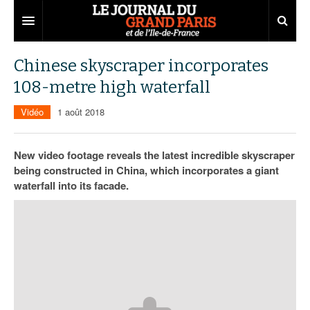
Grand Paris
Chinese skyscraper incorporates
108-metre high waterfall
Territoires
Vidéo
1 août 2018
Entreprises
Aménagement
Départements
Collectivités
Développement économique
New video footage reveals the latest incredible skyscraper
being constructed in China, which incorporates a giant
Carnet
Institutions
Emploi
75
waterfall into its facade.
Les Assises du Grand Paris
Services urbains
Attractivité
77
Nominations
Le podcast
Innovation
78
Portraits
Éditions précédentes
Transport
91
Agenda
Ecouter les épisodes
Marchés publics
92
Lire les résumés