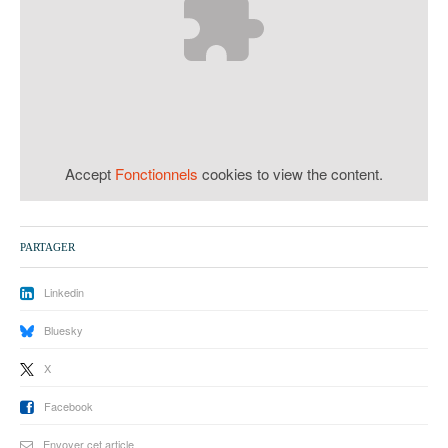
93
94
95
Accept
Fonctionnels
cookies to view the content.
PARTAGER
Linkedin
Bluesky
X
Facebook
Envoyer cet article