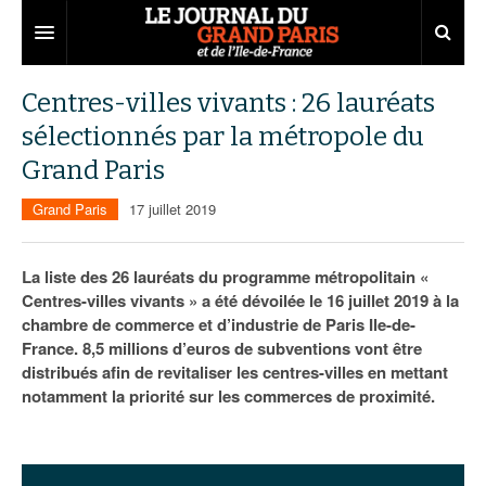
Grand Paris
Centres-villes vivants : 26 lauréats
sélectionnés par la métropole du
Territoires
Grand Paris
Entreprises
Aménagement
Grand Paris
17 juillet 2019
Départements
Collectivités
Développement économique
Carnet
Institutions
Emploi
75
La liste des 26 lauréats du programme métropolitain «
Centres-villes vivants » a été dévoilée le 16 juillet 2019 à la
Les Assises du Grand Paris
Services urbains
Attractivité
77
Nominations
chambre de commerce et d’industrie de Paris Ile-de-
France. 8,5 millions d’euros de subventions vont être
Le podcast
Innovation
78
Portraits
Éditions précédentes
distribués afin de revitaliser les centres-villes en mettant
notamment la priorité sur les commerces de proximité.
Transport
91
Agenda
Ecouter les épisodes
Marchés publics
92
Lire les résumés