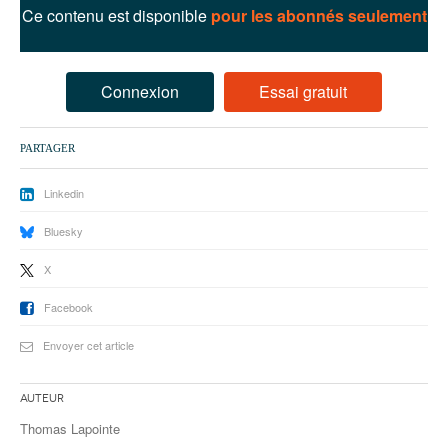
93
Ce contenu est disponible
pour les abonnés seulement
94
95
Connexion
Essai gratuit
PARTAGER
Linkedin
Bluesky
X
Facebook
Envoyer cet article
Auteur
Thomas Lapointe