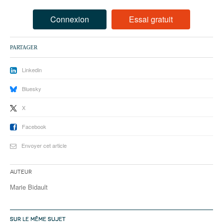
93
Connexion
Essai gratuit
94
95
PARTAGER
Linkedin
Bluesky
X
Facebook
Envoyer cet article
Auteur
Marie Bidault
SUR LE MÊME SUJET