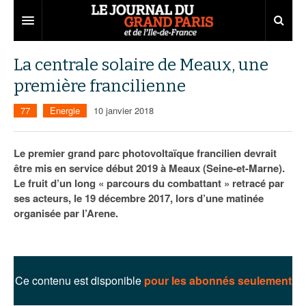
Grand Paris
La centrale solaire de Meaux, une
première francilienne
Territoires
77
Energie
10 janvier 2018
Entreprises
Aménagement
Départements
Collectivités
Développement économique
Le premier grand parc photovoltaïque francilien devrait
être mis en service début 2019 à Meaux (Seine-et-Marne).
Carnet
Institutions
Emploi
75
Le fruit d’un long « parcours du combattant » retracé par
ses acteurs, le 19 décembre 2017, lors d’une matinée
Les Assises du Grand Paris
Services urbains
Attractivité
77
Nominations
organisée par l’Arene.
Le podcast
Innovation
78
Portraits
Éditions précédentes
Transport
91
Agenda
Ecouter les épisodes
Ce contenu est disponible
pour les abonnés seulement
Marchés publics
92
Lire les résumés