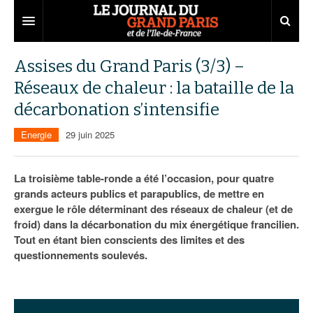
Grand Paris
Assises du Grand Paris (3/3) –
Réseaux de chaleur : la bataille de la
Territoires
décarbonation s’intensifie
Entreprises
Aménagement
Energie
29 juin 2025
Départements
Collectivités
Développement économique
Carnet
Institutions
Emploi
75
La troisième table-ronde a été l’occasion, pour quatre
grands acteurs publics et parapublics, de mettre en
Les Assises du Grand Paris
Services urbains
Attractivité
77
Nominations
exergue le rôle déterminant des réseaux de chaleur (et de
froid) dans la décarbonation du mix énergétique francilien.
Le podcast
Innovation
78
Portraits
Éditions précédentes
Tout en étant bien conscients des limites et des
questionnements soulevés.
Transport
91
Agenda
Ecouter les épisodes
Marchés publics
92
Lire les résumés