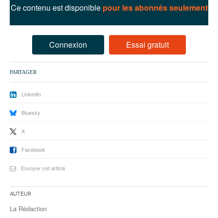
93
Ce contenu est disponible
pour les abonnés seulement
94
95
Connexion
Essai gratuit
PARTAGER
Linkedin
Bluesky
X
Facebook
Envoyer cet article
Auteur
La Rédaction