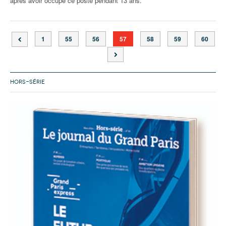
après avoir occupé ce poste pendant 13 ans.
1
55
56
57
58
59
60
HORS-SÉRIE