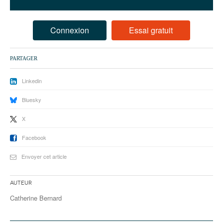
93
94
Connexion
Essai gratuit
95
PARTAGER
Linkedin
Bluesky
X
Facebook
Envoyer cet article
Auteur
Catherine Bernard