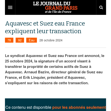
Grand Paris
Aquavesc et Suez eau France
expliquent leur transaction
Territoires
78
92
Eau
28 octobre 2024
Entreprises
Aménagement
Départements
Collectivités
Développement économique
Le syndicat Aquavesc et Suez eau France ont annoncé, le
25 octobre 2024, la signature d'un accord visant à
Carnet
Institutions
Emploi
75
transférer la propriété de certains actifs de Suez à
Aquavesc. Arnaud Bazire, directeur général de Suez eau
Les Assises du Grand Paris
Services urbains
Attractivité
77
Nominations
France, et Erik Linquier, président d'Aquavesc,
Le podcast
Innovation
78
Portraits
Éditions précédentes
s'expliquent sur les raisons de cette transaction.
Transport
91
Agenda
Ecouter les épisodes
Marchés publics
92
Lire les résumés
Ce contenu est disponible
pour les abonnés seulement