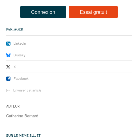
93
Connexion
Essai gratuit
94
95
PARTAGER
Linkedin
Bluesky
X
Facebook
Envoyer cet article
Auteur
Catherine Bernard
SUR LE MÊME SUJET