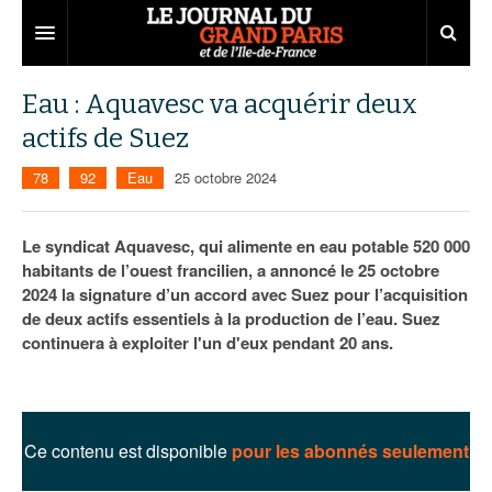
Grand Paris
Eau : Aquavesc va acquérir deux
actifs de Suez
Territoires
78
92
Eau
25 octobre 2024
Entreprises
Aménagement
Départements
Collectivités
Développement économique
Le syndicat Aquavesc, qui alimente en eau potable 520 000
habitants de l’ouest francilien, a annoncé le 25 octobre
Carnet
Institutions
Emploi
75
2024 la signature d’un accord avec Suez pour l’acquisition
de deux actifs essentiels à la production de l’eau. Suez
Les Assises du Grand Paris
Services urbains
Attractivité
77
Nominations
continuera à exploiter l'un d'eux pendant 20 ans.
Le podcast
Innovation
78
Portraits
Éditions précédentes
Transport
91
Agenda
Ecouter les épisodes
Ce contenu est disponible
pour les abonnés seulement
Marchés publics
92
Lire les résumés