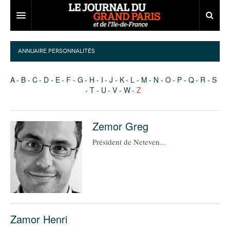
Grand Paris
ANNUAIRE PERSONNALITÉS
Territoires
A
B
C
D
E
F
G
H
I
J
K
L
M
N
O
P
Q
R
S
Entreprises
Aménagement
T
U
V
W
Z
Départements
Collectivités
Développement économique
Zemor Greg
Carnet
Institutions
Emploi
75
Président de Neteven...
Les Assises du Grand Paris
Services urbains
Attractivité
77
Nominations
Le podcast
Innovation
78
Portraits
Éditions précédentes
Transport
91
Agenda
Ecouter les épisodes
Marchés publics
92
Lire les résumés
Zamor Henri