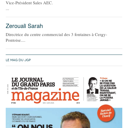
93
Vice-Président Sales AEC.
...
94
Zerouali Sarah
95
Directrice du centre commercial des 3 fontaines à Cergy-
Pontoise....
LE MAG DU JGP