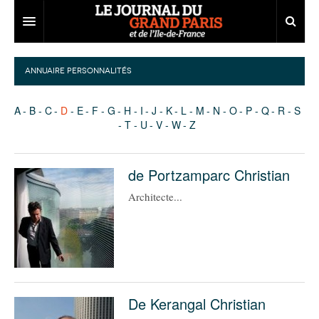
Grand Paris
ANNUAIRE PERSONNALITÉS
Territoires
A
B
C
D
E
F
G
H
I
J
K
L
M
N
O
P
Q
R
S
Entreprises
Aménagement
T
U
V
W
Z
Départements
Collectivités
Développement économique
de Portzamparc Christian
Carnet
Institutions
Emploi
75
Architecte...
Les Assises du Grand Paris
Services urbains
Attractivité
77
Nominations
Le podcast
Innovation
78
Portraits
Éditions précédentes
Transport
91
Agenda
Ecouter les épisodes
Marchés publics
92
Lire les résumés
De Kerangal Christian