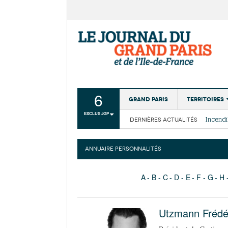
6
Grand Paris
Territoires
EXCLUS JGP
DERNIÈRES ACTUALITÉS
Aménagemen
La Cais
Collectivité
Les cou
ANNUAIRE PERSONNALITÉS
Institutions
Services urb
A
B
C
D
E
F
G
H
Utzmann Frédé