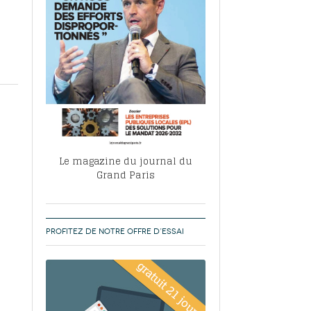
, ABF, ZAC : F. Vauglin détaille sa
- 17
e pour l’urbanisme parisien
es pour
nvier 2026
dres de la tech et de la finance
-
 publie un
 marché de la location de luxe
- 19
didats
us d'articles
Le magazine du journal du
Grand Paris
PROFITEZ DE NOTRE OFFRE D’ESSAI