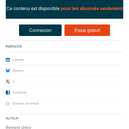
93
Ce contenu est disponible
pour les abonnés seulement
94
95
Connexion
Essai gratuit
PARTAGER
Linkedin
Bluesky
X
Facebook
Envoyer cet article
Auteur
Bertrand Greco