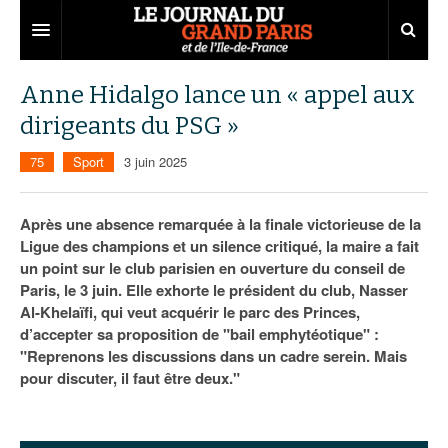
Grand Paris
Anne Hidalgo lance un « appel aux
dirigeants du PSG »
Territoires
75
Sport
3 juin 2025
Entreprises
Aménagement
Départements
Collectivités
Développement économique
Après une absence remarquée à la finale victorieuse de la
Ligue des champions et un silence critiqué, la maire a fait
Carnet
Institutions
Emploi
75
un point sur le club parisien en ouverture du conseil de
Paris, le 3 juin. Elle exhorte le président du club, Nasser
Les Assises du Grand Paris
Services urbains
Attractivité
77
Nominations
Al-Khelaïfi, qui veut acquérir le parc des Princes,
Le podcast
Innovation
78
Portraits
Éditions précédentes
d’accepter sa proposition de "bail emphytéotique" :
"Reprenons les discussions dans un cadre serein. Mais
Transport
91
Agenda
Ecouter les épisodes
pour discuter, il faut être deux."
Marchés publics
92
Lire les résumés