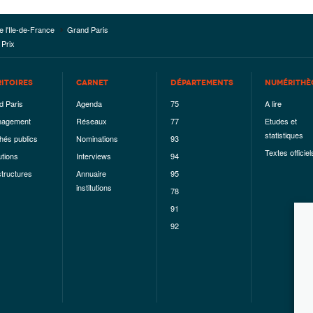
e l'Ile-de-France
Grand Paris
 Prix
RITOIRES
CARNET
DÉPARTEMENTS
NUMÉRITHÈ
d Paris
Agenda
75
A lire
agement
Réseaux
77
Etudes et
statistiques
hés publics
Nominations
93
Textes officiel
utions
Interviews
94
structures
Annuaire
95
institutions
78
91
92