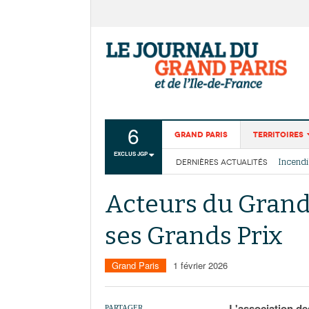
6
Grand Paris
Territoires
EXCLUS JGP
DERNIÈRES ACTUALITÉS
Aménagemen
La Cais
Collectivité
Les cou
Acteurs du Grand 
Institutions
ses Grands Prix
Services urb
Grand Paris
1 février 2026
L'association de
PARTAGER