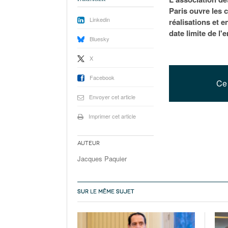
Paris ouvre les 
Linkedin
réalisations et 
date limite de l
Bluesky
X
Facebook
Ce 
Envoyer cet article
Imprimer cet article
Auteur
Jacques Paquier
SUR LE MÊME SUJET