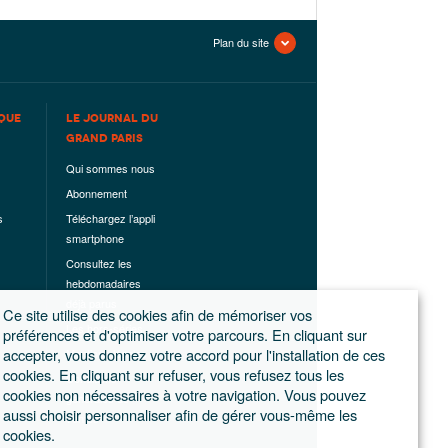
Plan du site
QUE
LE JOURNAL DU
GRAND PARIS
Qui sommes nous
Abonnement
s
Téléchargez l’appli
smartphone
Consultez les
hebdomadaires
déjà parus
Ce site utilise des cookies afin de mémoriser vos
Les hors-séries
préférences et d'optimiser votre parcours. En cliquant sur
accepter, vous donnez votre accord pour l'installation de ces
Mentions légales
cookies. En cliquant sur refuser, vous refusez tous les
Conditions
cookies non nécessaires à votre navigation. Vous pouvez
générales de
aussi choisir personnaliser afin de gérer vous-même les
ventes
cookies.