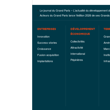
Le journal du Grand Paris – L'actualité du développement d
Acteurs du Grand Paris lance l’édition 2026 de ses Grands
ENTREPRISES
DÉVELOPPEMENT
TER
ÉCONOMIQUE
Innovation
Gran
Collectivités
Success-stories
Amén
Attractivité
Croissance
Marc
International
Fusion-acquisition
Instit
Pépinières
Implantations
Infra