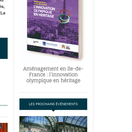
, ABF, ZAC : F. Vauglin détaille sa
és,
- 17
e pour l’urbanisme parisien
 La
es pour
nvier 2026
dres de la tech et de la finance
-
 publie un
 marché de la location de luxe
- 19
didats
us d'articles
Aménagement en Ile-de-
France : l’innovation
olympique en héritage
LES PROCHAINS ÉVÉNEMENTS