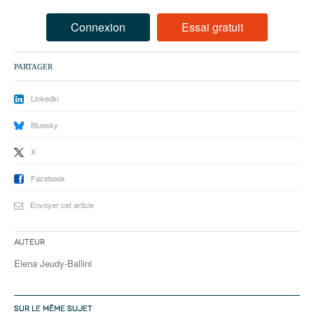
93
Connexion
Essai gratuit
94
95
PARTAGER
Linkedin
Bluesky
X
Facebook
Envoyer cet article
Auteur
Elena Jeudy-Ballini
SUR LE MÊME SUJET