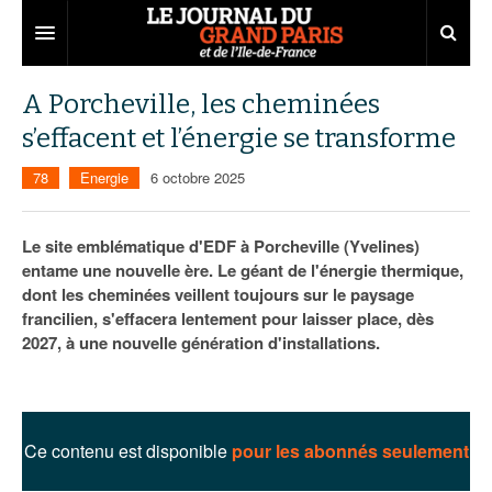
Grand Paris
A Porcheville, les cheminées
s’effacent et l’énergie se transforme
Territoires
78
Energie
6 octobre 2025
Entreprises
Aménagement
Départements
Collectivités
Développement économique
Le site emblématique d'EDF à Porcheville (Yvelines)
entame une nouvelle ère. Le géant de l'énergie thermique,
Carnet
Institutions
Emploi
75
dont les cheminées veillent toujours sur le paysage
francilien, s'effacera lentement pour laisser place, dès
Les Assises du Grand Paris
Services urbains
Attractivité
77
Nominations
2027, à une nouvelle génération d'installations.
Le podcast
Innovation
78
Portraits
Éditions précédentes
Transport
91
Agenda
Ecouter les épisodes
Ce contenu est disponible
pour les abonnés seulement
Marchés publics
92
Lire les résumés