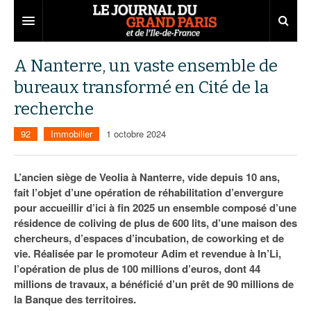
Grand Paris
A Nanterre, un vaste ensemble de
bureaux transformé en Cité de la
Territoires
recherche
Entreprises
Aménagement
92
Immobilier
1 octobre 2024
Départements
Collectivités
Développement économique
Carnet
Institutions
Emploi
75
L’ancien siège de Veolia à Nanterre, vide depuis 10 ans,
fait l’objet d’une opération de réhabilitation d’envergure
Les Assises du Grand Paris
Services urbains
Attractivité
77
Nominations
pour accueillir d’ici à fin 2025 un ensemble composé d’une
résidence de coliving de plus de 600 lits, d’une maison des
Le podcast
Innovation
78
Portraits
Éditions précédentes
chercheurs, d’espaces d’incubation, de coworking et de
vie. Réalisée par le promoteur Adim et revendue à In’Li,
Transport
91
Agenda
Ecouter les épisodes
l’opération de plus de 100 millions d’euros, dont 44
millions de travaux, a bénéficié d’un prêt de 90 millions de
Marchés publics
92
Lire les résumés
la Banque des territoires.