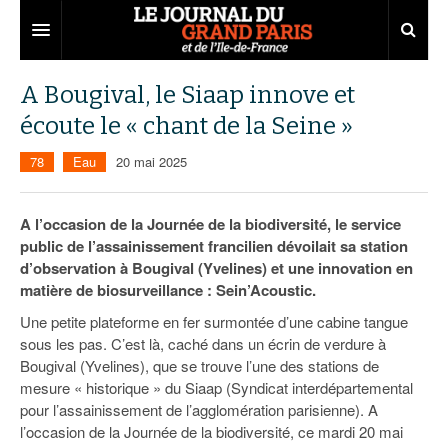
Grand Paris
A Bougival, le Siaap innove et
écoute le « chant de la Seine »
Territoires
78
Eau
20 mai 2025
Entreprises
Aménagement
Départements
Collectivités
Développement économique
A l’occasion de la Journée de la biodiversité, le service
public de l’assainissement francilien dévoilait sa station
Carnet
Institutions
Emploi
75
d’observation à Bougival (Yvelines) et une innovation en
matière de biosurveillance : Sein’Acoustic.
Les Assises du Grand Paris
Services urbains
Attractivité
77
Nominations
Une petite plateforme en fer surmontée d’une cabine tangue
Le podcast
Innovation
78
Portraits
Éditions précédentes
sous les pas. C’est là, caché dans un écrin de verdure à
Bougival (Yvelines), que se trouve l’une des stations de
Transport
91
Agenda
Ecouter les épisodes
mesure « historique » du Siaap (Syndicat interdépartemental
pour l’assainissement de l’agglomération parisienne). A
Marchés publics
92
Lire les résumés
l’occasion de la Journée de la biodiversité, ce mardi 20 mai