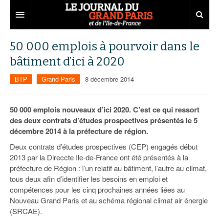
Grand Paris
50 000 emplois à pourvoir dans le
bâtiment d’ici à 2020
Territoires
BTP
Grand Paris
8 décembre 2014
Entreprises
Aménagement
Départements
Collectivités
Développement économique
50 000 emplois nouveaux d’ici 2020. C’est ce qui ressort
des deux contrats d’études prospectives présentés le 5
Carnet
Institutions
Emploi
75
décembre 2014 à la préfecture de région.
Les Assises du Grand Paris
Services urbains
Attractivité
77
Nominations
Deux contrats d’études prospectives (CEP) engagés début
2013 par la Direccte Ile-de-France ont été présentés à la
Le podcast
Innovation
78
Portraits
Éditions précédentes
préfecture de Région : l’un relatif au bâtiment, l’autre au climat,
tous deux afin d’identifier les besoins en emploi et
Transport
91
Agenda
Ecouter les épisodes
compétences pour les cinq prochaines années liées au
Nouveau Grand Paris et au schéma régional climat air énergie
Marchés publics
92
Lire les résumés
(SRCAE).