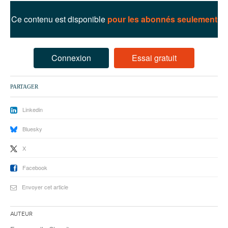
93
Ce contenu est disponible
pour les abonnés seulement
94
95
Connexion
Essai gratuit
PARTAGER
Linkedin
Bluesky
X
Facebook
Envoyer cet article
Auteur