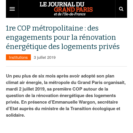
Grand Paris
1re COP métropolitaine : des
engagements pour la rénovation
Territoires
énergétique des logements privés
Entreprises
Aménagement
Institutions
3 juillet 2019
Départements
Collectivités
Développement économique
Carnet
Institutions
Emploi
75
Un peu plus de six mois après avoir adopté son plan
climat air énergie, la métropole du Grand Paris organisait,
Les Assises du Grand Paris
Services urbains
Attractivité
77
Nominations
mardi 2 juillet 2019, sa première COP autour de la
question de la rénovation énergétique des logements
Le podcast
Innovation
78
Portraits
Éditions précédentes
privés. En présence d’Emmanuelle Wargon, secrétaire
d’Etat auprès du ministre de la Transition écologique et
Transport
91
Agenda
Ecouter les épisodes
solidaire.
Marchés publics
92
Lire les résumés