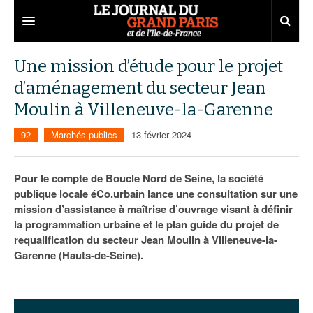
Grand Paris
Une mission d’étude pour le projet
d’aménagement du secteur Jean
Territoires
Moulin à Villeneuve-la-Garenne
Entreprises
Aménagement
92
Marchés publics
13 février 2024
Départements
Collectivités
Développement économique
Carnet
Institutions
Emploi
75
Pour le compte de Boucle Nord de Seine, la société
publique locale éCo.urbain lance une consultation sur une
Les Assises du Grand Paris
Services urbains
Attractivité
77
Nominations
mission d’assistance à maîtrise d’ouvrage visant à définir
la programmation urbaine et le plan guide du projet de
Le podcast
Innovation
78
Portraits
Éditions précédentes
requalification du secteur Jean Moulin à Villeneuve-la-
Garenne (Hauts-de-Seine).
Transport
91
Agenda
Ecouter les épisodes
Marchés publics
92
Lire les résumés