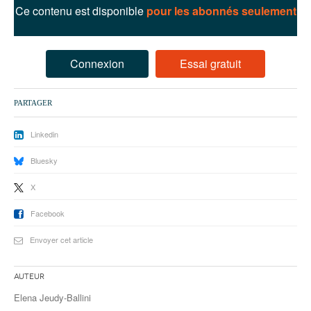
93
Ce contenu est disponible
pour les abonnés seulement
94
95
Connexion
Essai gratuit
PARTAGER
Linkedin
Bluesky
X
Facebook
Envoyer cet article
Auteur
Elena Jeudy-Ballini