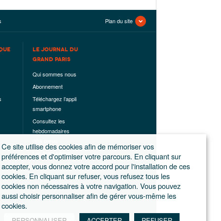
s
Plan du site
QUE
LE JOURNAL DU
GRAND PARIS
Qui sommes nous
Abonnement
s
Téléchargez l’appli
smartphone
Consultez les
hebdomadaires
déjà parus
Ce site utilise des cookies afin de mémoriser vos
Les hors-séries
préférences et d'optimiser votre parcours. En cliquant sur
accepter, vous donnez votre accord pour l'installation de ces
Mentions légales
cookies. En cliquant sur refuser, vous refusez tous les
Conditions
cookies non nécessaires à votre navigation. Vous pouvez
générales de
aussi choisir personnaliser afin de gérer vous-même les
ventes
cookies.
PERSONNALISER
ACCEPTER
REFUSER