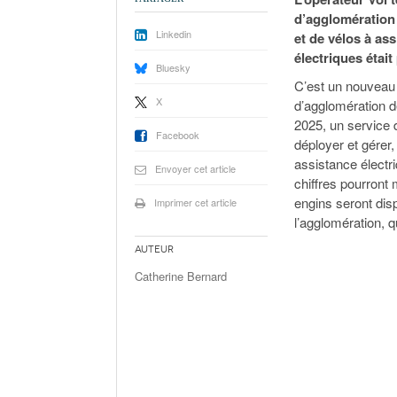
d’agglomération 
Linkedin
et de vélos à ass
électriques étai
Bluesky
C’est un nouveau 
X
d’agglomération de
2025, un service d
Facebook
déployer et gérer,
assistance électr
Envoyer cet article
chiffres pourront
engins seront disp
Imprimer cet article
l’agglomération,
Auteur
Catherine Bernard