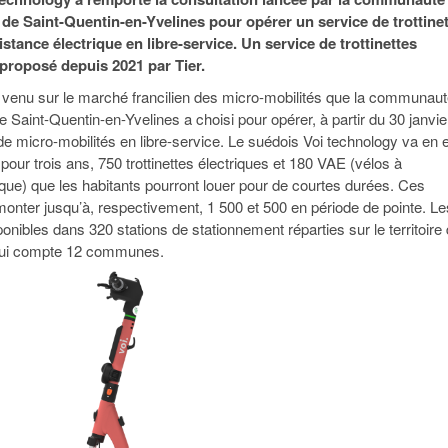
95
À Paris, les cadres de la tech et de la finance
Exclusif – Apex
janvier 2026
de Saint-Quentin-en-Yvelines pour opérer un service de trottine
-
redessinent le marché de la location de luxe
feuille de rout
istance électrique en libre-service. Un service de trottinettes
16 juillet 2026
juillet 2026
Municipales 2026 : la CCI livre 23 pist
t proposé depuis 2021 par Tier.
- 20 ja
relancer l’économie parisienne
Saint-Agne immobilier inaugure une nouvelle
venu sur le marché francilien des micro-mobilités que la communau
À Paris, les ca
- 15 juillet 2026
résidence à Torcy
Municipales 2026 : la CCI de l’Essonne
redessinent le
 Saint-Quentin-en-Yvelines a choisi pour opérer, à partir du 30 janvie
16 juillet 2026
Cahier d’expert à destination des can
e micro-mobilités en libre-service. Le suédois Voi technology va en e
Plus d'articles
janvier 2026
 pour trois ans, 750 trottinettes électriques et 180 VAE (vélos à
Pl
ique) que les habitants pourront louer pour de courtes durées. Ces
Plus d'articles
 monter jusqu’à, respectivement, 1 500 et 500 en période de pointe. Le
onibles dans 320 stations de stationnement réparties sur le territoire
 qui compte 12 communes.