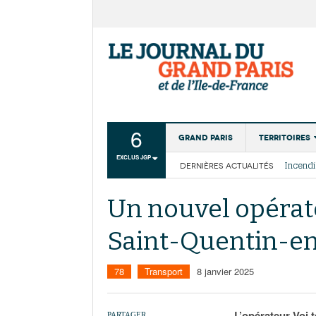
6
Grand Paris
Territoires
EXCLUS JGP
DERNIÈRES ACTUALITÉS
Aménagemen
La Cais
Collectivité
Les cou
Un nouvel opérat
Institutions
Saint-Quentin-en
Services urb
78
Transport
8 janvier 2025
L’opérateur Voi 
PARTAGER