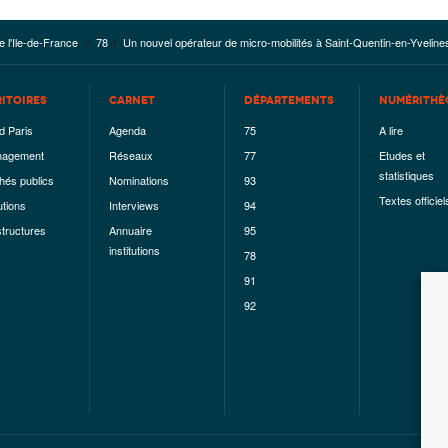
e l'Ile-de-France
78
Un nouvel opérateur de micro-mobilités à Saint-Quentin-en-Yveline
RITOIRES
CARNET
DÉPARTEMENTS
NUMÉRITHÈ
d Paris
Agenda
75
A lire
agement
Réseaux
77
Etudes et
statistiques
hés publics
Nominations
93
Textes officiel
utions
Interviews
94
structures
Annuaire
95
institutions
78
91
92