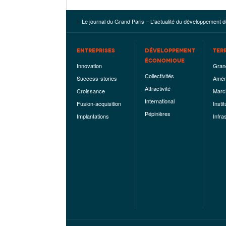
Le journal du Grand Paris – L'actualité du développement d
ENTREPRISES
DÉVELOPPEMENT
TER
ÉCONOMIQUE
Innovation
Gran
Collectivités
Success-stories
Amén
Attractivité
Croissance
Marc
International
Fusion-acquisition
Instit
Pépinières
Implantations
Infra