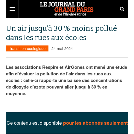
Grand Paris
Un air jusqu’à 30 % moins pollué
dans les rues aux écoles
Territoires
Transition écologique
24 mai 2024
Entreprises
Aménagement
Départements
Collectivités
Développement économique
Les associations Respire et AirGones ont mené une étude
afin d'évaluer la pollution de l'air dans les rues aux
Carnet
Institutions
Emploi
75
écoles : celle-ci rapporte une baisse des concentrations
de dioxyde d’azote pouvant aller jusqu’à 30 % en
Les Assises du Grand Paris
Services urbains
Attractivité
77
Nominations
moyenne.
Le podcast
Innovation
78
Portraits
Éditions précédentes
Transport
91
Agenda
Ecouter les épisodes
Ce contenu est disponible
pour les abonnés seulement
Marchés publics
92
Lire les résumés