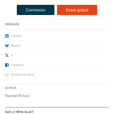
93
Connexion
Essai gratuit
94
95
PARTAGER
Linkedin
Bluesky
X
Facebook
Envoyer cet article
Auteur
Raphaël Richard
SUR LE MÊME SUJET