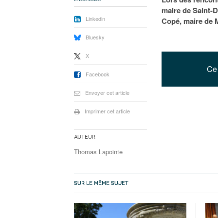
maire de Saint-D
Linkedin
Copé, maire de 
Bluesky
X
Ce 
Facebook
Envoyer cet article
Imprimer cet article
Auteur
Thomas Lapointe
SUR LE MÊME SUJET