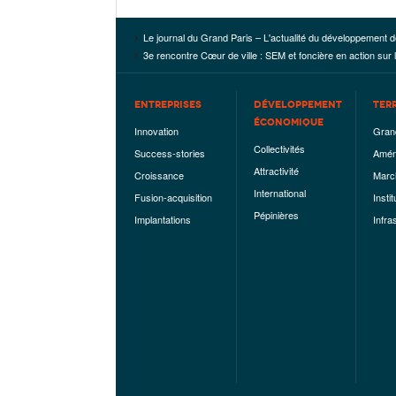
Le journal du Grand Paris – L'actualité du développement d
3e rencontre Cœur de ville : SEM et foncière en action su
ENTREPRISES
DÉVELOPPEMENT
TER
ÉCONOMIQUE
Innovation
Gran
Collectivités
Success-stories
Amén
Attractivité
Croissance
Marc
International
Fusion-acquisition
Instit
Pépinières
Implantations
Infra