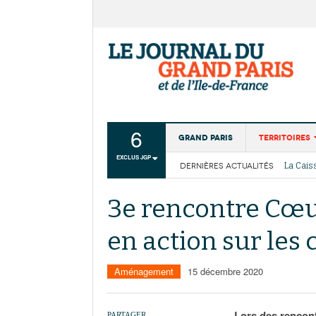
6
Grand Paris
Territoires
EXCLUS JGP
La Cais
DERNIÈRES ACTUALITÉS
Aménagemen
Les cou
Collectivité
3e rencontre Cœur
Institutions
en action sur le
Services urb
Aménagement
15 décembre 2020
Lors des rencont
PARTAGER