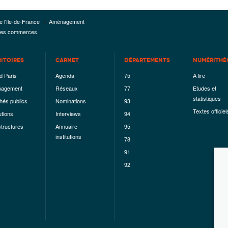
e l'Ile-de-France
Aménagement
r les commerces
RITOIRES
CARNET
DÉPARTEMENTS
NUMÉRITHÈ
d Paris
Agenda
75
A lire
agement
Réseaux
77
Etudes et
statistiques
hés publics
Nominations
93
Textes officiel
utions
Interviews
94
structures
Annuaire
95
institutions
78
91
92