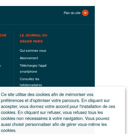
Plan du site
QUE
LE JOURNAL DU
GRAND PARIS
Qui sommes nous
Abonnement
s
Téléchargez l’appli
smartphone
Consultez les
hebdomadaires
déjà parus
Ce site utilise des cookies afin de mémoriser vos
Les hors-séries
préférences et d'optimiser votre parcours. En cliquant sur
accepter, vous donnez votre accord pour l'installation de ces
Mentions légales
cookies. En cliquant sur refuser, vous refusez tous les
Conditions
cookies non nécessaires à votre navigation. Vous pouvez
générales de
aussi choisir personnaliser afin de gérer vous-même les
ventes
cookies.