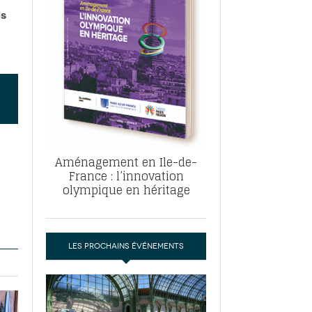
, ABF, ZAC : F. Vauglin détaille sa
is
- 17
e pour l’urbanisme parisien
es pour
nvier 2026
dres de la tech et de la finance
-
 publie un
 marché de la location de luxe
- 19
didats
us d'articles
Aménagement en Ile-de-
France : l’innovation
olympique en héritage
LES PROCHAINS ÉVÉNEMENTS