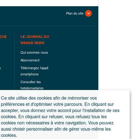
Plan du site
QUE
LE JOURNAL DU
GRAND PARIS
Qui sommes nous
Abonnement
s
Téléchargez l’appli
smartphone
Consultez les
hebdomadaires
déjà parus
Ce site utilise des cookies afin de mémoriser vos
Les hors-séries
préférences et d'optimiser votre parcours. En cliquant sur
accepter, vous donnez votre accord pour l'installation de ces
Mentions légales
cookies. En cliquant sur refuser, vous refusez tous les
Conditions
cookies non nécessaires à votre navigation. Vous pouvez
générales de
aussi choisir personnaliser afin de gérer vous-même les
ventes
cookies.