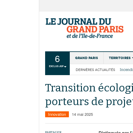
6
Grand Paris
Territoires
EXCLUS JGP
DERNIÈRES ACTUALITÉS
Aménagemen
La Cais
Collectivité
Les cou
Transition écolog
Institutions
porteurs de proj
Services urb
Innovation
14 mai 2025
Distingués par l’
PARTAGER