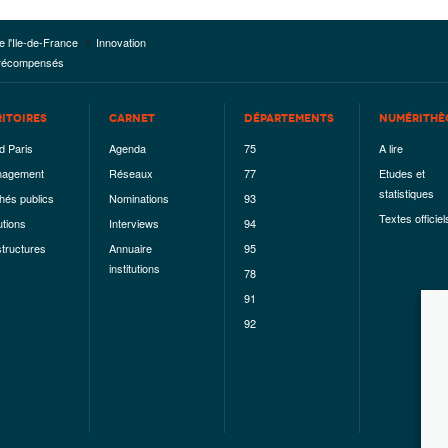
e l'Ile-de-France
Innovation
t récompensés
RITOIRES
CARNET
DÉPARTEMENTS
NUMÉRITHÈ
d Paris
Agenda
75
A lire
agement
Réseaux
77
Etudes et
statistiques
hés publics
Nominations
93
Textes officiel
utions
Interviews
94
structures
Annuaire
95
institutions
78
91
92