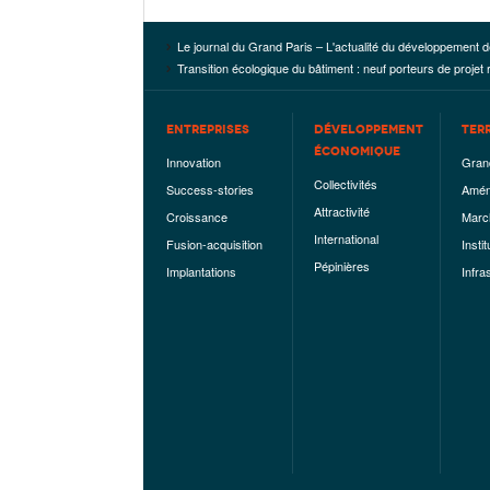
Le journal du Grand Paris – L'actualité du développement d
Transition écologique du bâtiment : neuf porteurs de proje
ENTREPRISES
DÉVELOPPEMENT
TER
ÉCONOMIQUE
Innovation
Gran
Collectivités
Success-stories
Amén
Attractivité
Croissance
Marc
International
Fusion-acquisition
Instit
Pépinières
Implantations
Infra