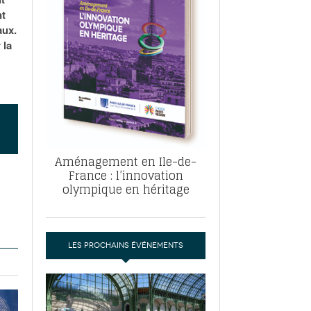
, ABF, ZAC : F. Vauglin détaille sa
nt
- 17
e pour l’urbanisme parisien
aux.
es pour
 la
nvier 2026
dres de la tech et de la finance
-
 publie un
 marché de la location de luxe
- 19
didats
us d'articles
Aménagement en Ile-de-
France : l’innovation
olympique en héritage
LES PROCHAINS ÉVÉNEMENTS