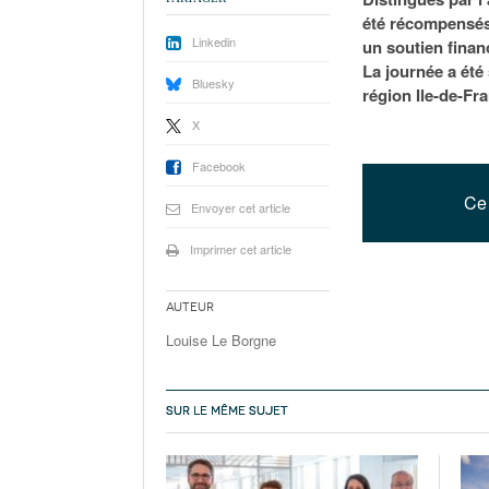
été récompensés 
Linkedin
un soutien finan
La journée a été
Bluesky
région Ile-de-Fr
X
Facebook
Ce 
Envoyer cet article
Imprimer cet article
Auteur
Louise Le Borgne
SUR LE MÊME SUJET