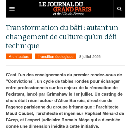
Grand Paris
Transformation du bâti : autant un
changement de culture qu’un défi
Territoires
technique
Entreprises
Aménagement
Architecture
Transition écologique
8 juillet 2026
Départements
Collectivités
Développement économique
Carnet
Institutions
Emploi
75
C’est l’un des enseignements du premier rendez-vous de
"Convictions", un cycle de tables rondes pour échanger
Les Assises du Grand Paris
Services urbains
Attractivité
77
Nominations
entre professionnels sur les enjeux de la rénovation de
l’existant, lancé par Grimshaw le 1er juillet. Un casting de
Le podcast
Innovation
78
Portraits
Éditions précédentes
choix était réuni autour d’Alice Barrois, directrice de
l’agence parisienne du groupe britannique : l’architecte
Transport
91
Agenda
Ecouter les épisodes
Maud Caubet, l’architecte et ingénieur Raphaël Ménard de
l’Arep, et l’expert judiciaire Romain Mège qui a d’emblée
Marchés publics
92
Lire les résumés
donné une dimension inédite à cette initiative.