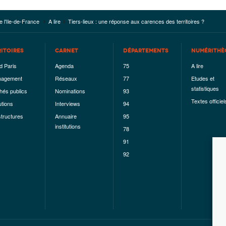
e l'Ile-de-France
A lire
Tiers-lieux : une réponse aux carences des territoires ?
RITOIRES
CARNET
DÉPARTEMENTS
NUMÉRITHÈ
d Paris
Agenda
75
A lire
agement
Réseaux
77
Etudes et
statistiques
hés publics
Nominations
93
Textes officiel
utions
Interviews
94
structures
Annuaire
95
institutions
78
91
92