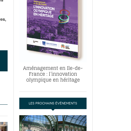
, ABF, ZAC : F. Vauglin détaille sa
- 17
e pour l’urbanisme parisien
es pour
res,
nvier 2026
dres de la tech et de la finance
-
 publie un
 marché de la location de luxe
- 19
didats
us d'articles
Aménagement en Ile-de-
France : l’innovation
olympique en héritage
LES PROCHAINS ÉVÉNEMENTS