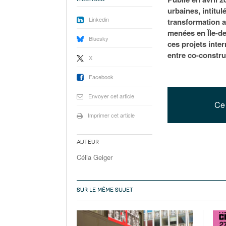
urbaines, intitu
Linkedin
transformation a
menées en Île-de
Bluesky
ces projets inte
entre co-constru
X
Facebook
Envoyer cet article
Ce 
Imprimer cet article
Auteur
Célia Geiger
SUR LE MÊME SUJET