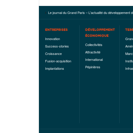
Le journal du Grand Paris – L'actualité du développement d
ENTREPRISES
DÉVELOPPEMENT
TER
ÉCONOMIQUE
Innovation
Gran
Collectivités
Success-stories
Amén
Attractivité
Croissance
Marc
International
Fusion-acquisition
Instit
Pépinières
Implantations
Infra