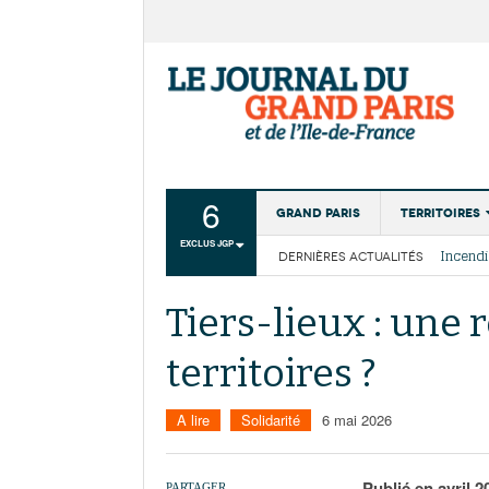
6
Grand Paris
Territoires
EXCLUS JGP
DERNIÈRES ACTUALITÉS
Aménagemen
La Cais
Collectivité
Les cou
Tiers-lieux : une
Institutions
territoires ?
Services urb
A lire
Solidarité
6 mai 2026
Publié en avril 
PARTAGER