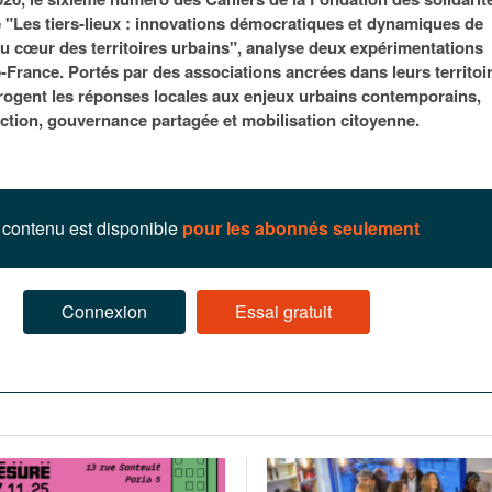
95
À Paris, les cadres de la tech et de la finance
Exclusif – Apex
janvier 2026
lé "Les tiers-lieux : innovations démocratiques et dynamiques de
-
redessinent le marché de la location de luxe
feuille de rout
u cœur des territoires urbains", analyse deux expérimentations
16 juillet 2026
juillet 2026
Municipales 2026 : la CCI livre 23 pist
-France. Portés par des associations ancrées dans leurs territoi
- 20 ja
relancer l’économie parisienne
rrogent les réponses locales aux enjeux urbains contemporains,
Saint-Agne immobilier inaugure une nouvelle
À Paris, les ca
ction, gouvernance partagée et mobilisation citoyenne.
- 15 juillet 2026
résidence à Torcy
Municipales 2026 : la CCI de l’Essonne
redessinent le
16 juillet 2026
Cahier d’expert à destination des can
Plus d'articles
janvier 2026
Pl
Plus d'articles
contenu est disponible
pour les abonnés seulement
Connexion
Essai gratuit