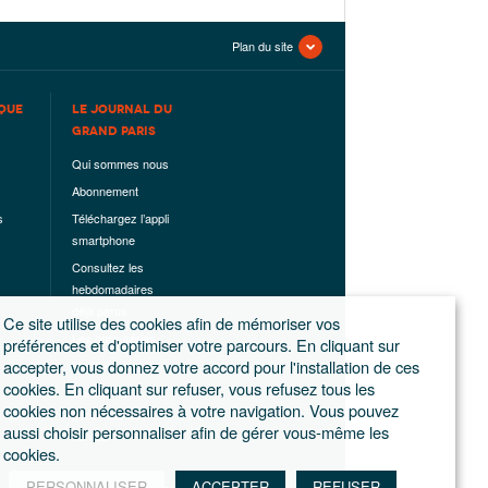
Plan du site
QUE
LE JOURNAL DU
GRAND PARIS
Qui sommes nous
Abonnement
s
Téléchargez l’appli
smartphone
Consultez les
hebdomadaires
déjà parus
Ce site utilise des cookies afin de mémoriser vos
Les hors-séries
préférences et d'optimiser votre parcours. En cliquant sur
accepter, vous donnez votre accord pour l'installation de ces
Mentions légales
cookies. En cliquant sur refuser, vous refusez tous les
Conditions
cookies non nécessaires à votre navigation. Vous pouvez
générales de
aussi choisir personnaliser afin de gérer vous-même les
ventes
cookies.
PERSONNALISER
ACCEPTER
REFUSER