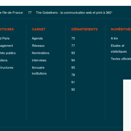
e l'Ile-de-France
77
The Gobeliners : la communication web et print à 360°
RITOIRES
CARNET
DÉPARTEMENTS
NUMÉRITHÈ
d Paris
Agenda
75
A lire
agement
Réseaux
77
Etudes et
statistiques
hés publics
Nominations
93
Textes officiel
utions
Interviews
94
structures
Annuaire
95
institutions
78
91
92