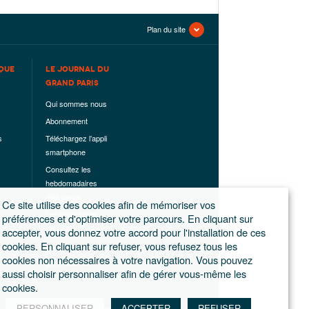
Plan du site
QUE
LE JOURNAL DU
GRAND PARIS
Qui sommes nous
Abonnement
s
Téléchargez l’appli
smartphone
Consultez les
hebdomadaires
déjà parus
Ce site utilise des cookies afin de mémoriser vos
Les hors-séries
préférences et d'optimiser votre parcours. En cliquant sur
accepter, vous donnez votre accord pour l'installation de ces
Mentions légales
cookies. En cliquant sur refuser, vous refusez tous les
Conditions
cookies non nécessaires à votre navigation. Vous pouvez
générales de
aussi choisir personnaliser afin de gérer vous-même les
ventes
cookies.
PERSONNALISER
ACCEPTER
REFUSER