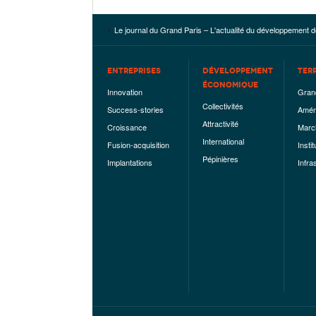
Le journal du Grand Paris – L'actualité du développement d
ENTREPRISES
DÉVELOPPEMENT
TER
ÉCONOMIQUE
Innovation
Gran
Collectivités
Success-stories
Amén
Attractivité
Croissance
Marc
International
Fusion-acquisition
Instit
Pépinières
Implantations
Infra