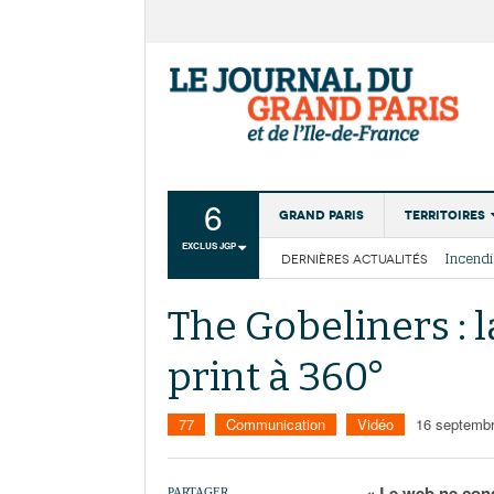
6
Grand Paris
Territoires
EXCLUS JGP
DERNIÈRES ACTUALITÉS
Aménagemen
La Cais
Collectivité
Les cou
The Gobeliners :
Institutions
print à 360°
Services urb
77
Communication
Vidéo
16 septemb
« Le web ne cons
PARTAGER