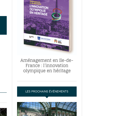
, ABF, ZAC : F. Vauglin détaille sa
- 17
e pour l’urbanisme parisien
es pour
nvier 2026
dres de la tech et de la finance
-
 publie un
 marché de la location de luxe
- 19
didats
us d'articles
Aménagement en Ile-de-
France : l’innovation
olympique en héritage
LES PROCHAINS ÉVÉNEMENTS