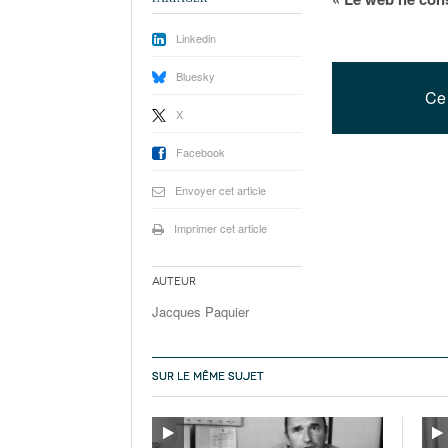
Linkedin
Bluesky
Ce 
X
Facebook
Envoyer cet article
Imprimer cet article
Auteur
Jacques Paquier
SUR LE MÊME SUJET