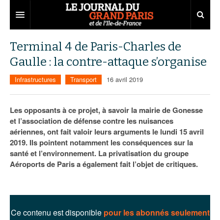
Grand Paris
Terminal 4 de Paris-Charles de
Gaulle : la contre-attaque s’organise
Territoires
Infrastructures
Transport
16 avril 2019
Entreprises
Aménagement
Départements
Collectivités
Développement économique
Les opposants à ce projet, à savoir la mairie de Gonesse
et l’association de défense contre les nuisances
Carnet
Institutions
Emploi
75
aériennes, ont fait valoir leurs arguments le lundi 15 avril
2019. Ils pointent notamment les conséquences sur la
Les Assises du Grand Paris
Services urbains
Attractivité
77
Nominations
santé et l’environnement. La privatisation du groupe
Le podcast
Innovation
78
Portraits
Éditions précédentes
Aéroports de Paris a également fait l’objet de critiques.
Transport
91
Agenda
Ecouter les épisodes
Marchés publics
92
Lire les résumés
Ce contenu est disponible
pour les abonnés seulement