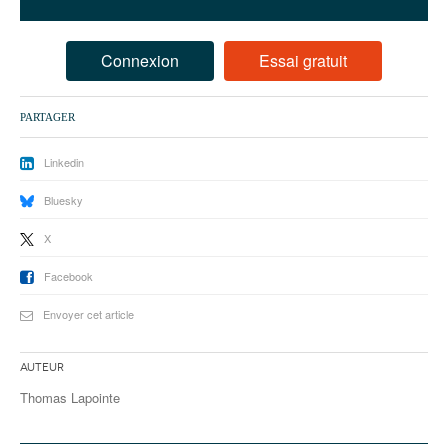
93
94
Connexion
Essai gratuit
95
PARTAGER
Linkedin
Bluesky
X
Facebook
Envoyer cet article
Auteur
Thomas Lapointe