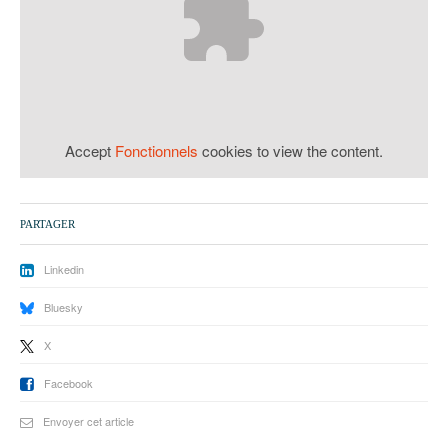
93
94
95
Accept
Fonctionnels
cookies to view the content.
PARTAGER
Linkedin
Bluesky
X
Facebook
Envoyer cet article