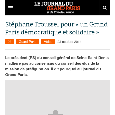
Grand Paris
Stéphane Troussel pour « un Grand
Paris démocratique et solidaire »
Territoires
93
Grand Paris
Vidéo
23 octobre 2014
Entreprises
Aménagement
Départements
Collectivités
Développement économique
Le président (PS) du conseil général de Seine-Saint-Denis
n’adhère pas au consensus du conseil des élus de la
Carnet
Institutions
Emploi
75
mission de préfiguration. Il dit pourquoi au journal du
Grand Paris.
Les Assises du Grand Paris
Services urbains
Attractivité
77
Nominations
Le podcast
Innovation
78
Portraits
Éditions précédentes
Transport
91
Agenda
Ecouter les épisodes
Marchés publics
92
Lire les résumés