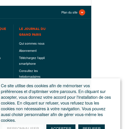
Plan du site
QUE
LE JOURNAL DU
GRAND PARIS
Qui sommes nous
Abonnement
s
Téléchargez l’appli
smartphone
Consultez les
hebdomadaires
déjà parus
Ce site utilise des cookies afin de mémoriser vos
Les hors-séries
préférences et d'optimiser votre parcours. En cliquant sur
accepter, vous donnez votre accord pour l'installation de ces
Mentions légales
cookies. En cliquant sur refuser, vous refusez tous les
Conditions
cookies non nécessaires à votre navigation. Vous pouvez
générales de
aussi choisir personnaliser afin de gérer vous-même les
ventes
cookies.
PERSONNALISER
ACCEPTER
REFUSER