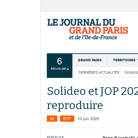
6
Grand Paris
Territoires
EXCLUS JGP
DERNIÈRES ACTUALITÉS
Aménagemen
La Cais
Collectivité
Les cou
Solideo et JOP 20
Institutions
reproduire
Services urb
93
BTP
10 juin 2025
Yann Krysinski, d
PARTAGER