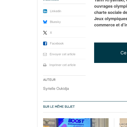
ouvrages olympiq
Linkedin
charte sociale d
Jeux olympiques 
Bluesky
commerce et d’in
X
Facebook
Ce 
Envoyer cet article
Imprimer cet article
Auteur
Syrielle Oukidja
SUR LE MÊME SUJET