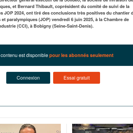
95
À Paris, les cadres de la tech et de la finance
Exclusif – Apex
janvier 2026
ues, et Bernard Thibault, coprésident du comité de suivi de la
-
redessinent le marché de la location de luxe
feuille de rout
es JOP 2024, ont tiré des conclusions très positives du chantier 
16 juillet 2026
juillet 2026
Municipales 2026 : la CCI livre 23 pist
et paralympiques (JOP) vendredi 6 juin 2025, à la Chambre de
- 20 ja
relancer l’économie parisienne
dustrie (CCI), à Bobigny (Seine-Saint-Denis).
Saint-Agne immobilier inaugure une nouvelle
À Paris, les ca
- 15 juillet 2026
résidence à Torcy
Municipales 2026 : la CCI de l’Essonne
redessinent le
16 juillet 2026
Cahier d’expert à destination des can
Plus d'articles
janvier 2026
Pl
contenu est disponible
pour les abonnés seulement
Plus d'articles
Connexion
Essai gratuit