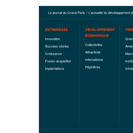
Le journal du Grand Paris – L'actualité du développement d
ENTREPRISES
DÉVELOPPEMENT
TER
ÉCONOMIQUE
Innovation
Gran
Collectivités
Success-stories
Amén
Attractivité
Croissance
Marc
International
Fusion-acquisition
Instit
Pépinières
Implantations
Infra