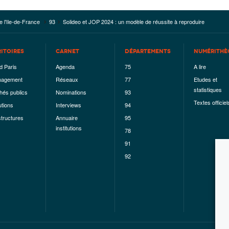
e l'Ile-de-France
93
Solideo et JOP 2024 : un modèle de réussite à reproduire
RITOIRES
CARNET
DÉPARTEMENTS
NUMÉRITHÈ
d Paris
Agenda
75
A lire
agement
Réseaux
77
Etudes et
statistiques
hés publics
Nominations
93
Textes officiel
utions
Interviews
94
structures
Annuaire
95
institutions
78
91
92