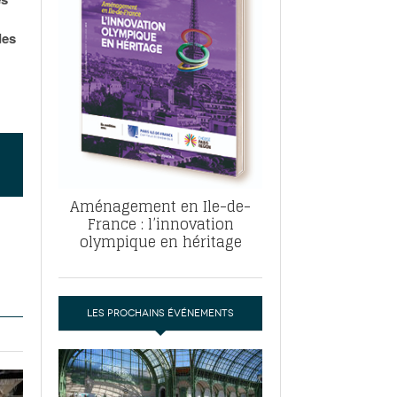
, ABF, ZAC : F. Vauglin détaille sa
- 17
e pour l’urbanisme parisien
des
es pour
nvier 2026
dres de la tech et de la finance
-
 publie un
 marché de la location de luxe
- 19
didats
us d'articles
Aménagement en Ile-de-
France : l’innovation
olympique en héritage
LES PROCHAINS ÉVÉNEMENTS