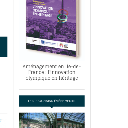
, ABF, ZAC : F. Vauglin détaille sa
- 17
e pour l’urbanisme parisien
es pour
nvier 2026
dres de la tech et de la finance
-
 publie un
 marché de la location de luxe
- 19
didats
us d'articles
Aménagement en Ile-de-
France : l’innovation
olympique en héritage
LES PROCHAINS ÉVÉNEMENTS