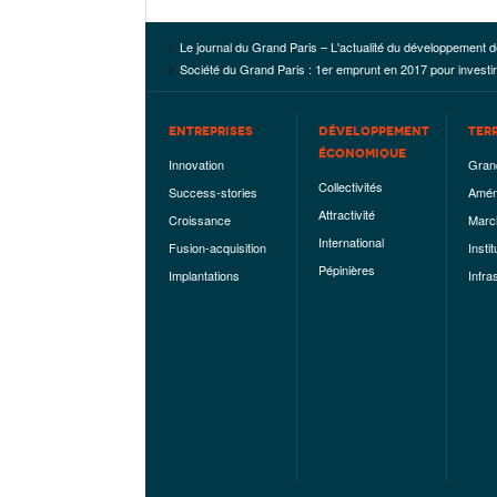
Le journal du Grand Paris – L'actualité du développement d
Société du Grand Paris : 1er emprunt en 2017 pour investir 
ENTREPRISES
DÉVELOPPEMENT
TER
ÉCONOMIQUE
Innovation
Gran
Collectivités
Success-stories
Amén
Attractivité
Croissance
Marc
International
Fusion-acquisition
Instit
Pépinières
Implantations
Infra