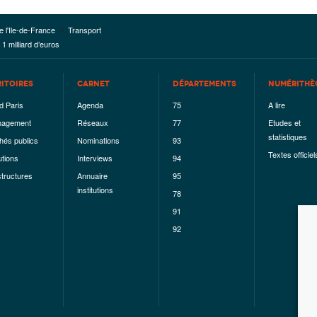
e l'Ile-de-France
Transport
1 milliard d’euros
RITOIRES
CARNET
DÉPARTEMENTS
NUMÉRITHÈ
d Paris
Agenda
75
A lire
agement
Réseaux
77
Etudes et
statistiques
hés publics
Nominations
93
Textes officiel
utions
Interviews
94
structures
Annuaire
95
institutions
78
91
92