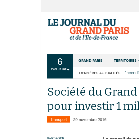
6
Grand Paris
Territoires
EXCLUS JGP
DERNIÈRES ACTUALITÉS
Aménagemen
La Cais
Collectivité
Les cou
Société du Grand 
Institutions
pour investir 1 mi
Services urb
Transport
29 novembre 2016
Le conseil de su
PARTAGER