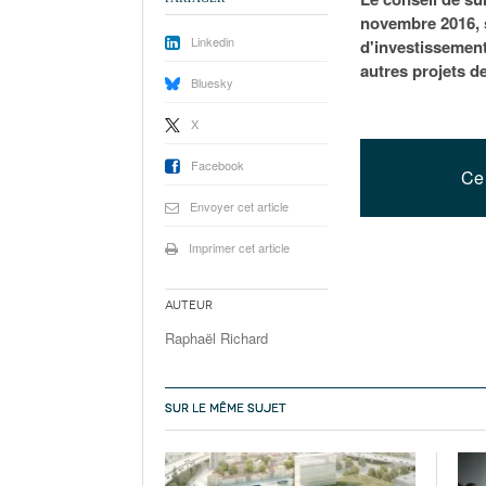
novembre 2016, s
Linkedin
d'investissement
autres projets de
Bluesky
X
Facebook
Ce 
Envoyer cet article
Imprimer cet article
Auteur
Raphaël Richard
SUR LE MÊME SUJET