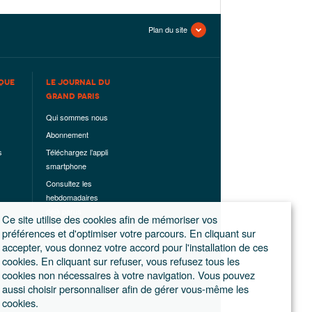
Plan du site
QUE
LE JOURNAL DU
GRAND PARIS
Qui sommes nous
Abonnement
s
Téléchargez l’appli
smartphone
Consultez les
hebdomadaires
déjà parus
Ce site utilise des cookies afin de mémoriser vos
Les hors-séries
préférences et d'optimiser votre parcours. En cliquant sur
accepter, vous donnez votre accord pour l'installation de ces
Mentions légales
cookies. En cliquant sur refuser, vous refusez tous les
Conditions
cookies non nécessaires à votre navigation. Vous pouvez
générales de
aussi choisir personnaliser afin de gérer vous-même les
ventes
cookies.