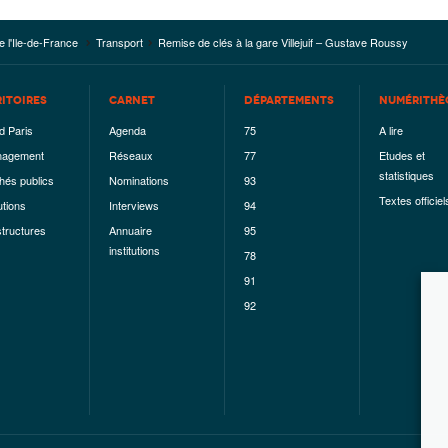
e l'Ile-de-France
Transport
Remise de clés à la gare Villejuif – Gustave Roussy
RITOIRES
CARNET
DÉPARTEMENTS
NUMÉRITHÈ
d Paris
Agenda
75
A lire
agement
Réseaux
77
Etudes et
statistiques
hés publics
Nominations
93
Textes officiel
utions
Interviews
94
structures
Annuaire
95
institutions
78
91
92