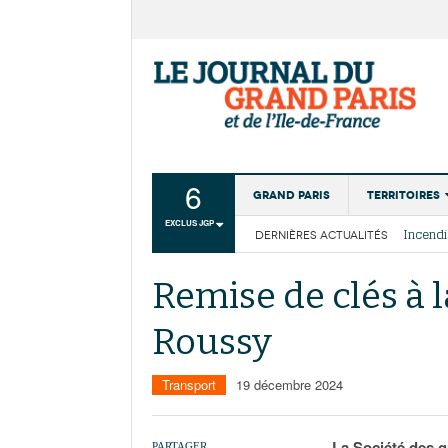
6
Grand Paris
Territoires
EXCLUS JGP
DERNIÈRES ACTUALITÉS
Aménagemen
La Cais
Collectivité
Les cou
Remise de clés à l
Institutions
Roussy
Services urb
Transport
19 décembre 2024
La Société des g
PARTAGER