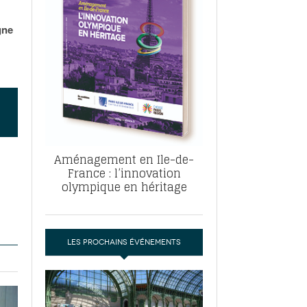
, ABF, ZAC : F. Vauglin détaille sa
- 17
e pour l’urbanisme parisien
gne
es pour
nvier 2026
dres de la tech et de la finance
-
 publie un
 marché de la location de luxe
- 19
didats
us d'articles
Aménagement en Ile-de-
France : l’innovation
olympique en héritage
LES PROCHAINS ÉVÉNEMENTS