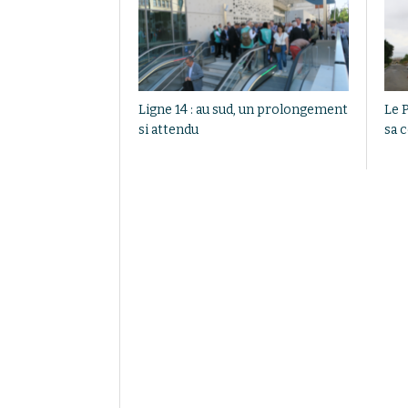
Ligne 14 : au sud, un prolongement
Le 
si attendu
sa 