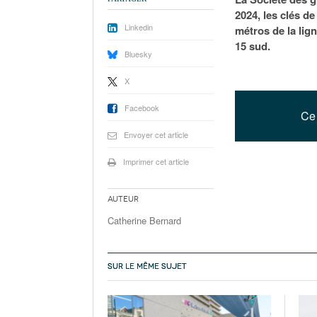
2024, les clés de
Linkedin
métros de la lign
15 sud.
Bluesky
X
Facebook
Ce 
Envoyer cet article
Imprimer cet article
Auteur
Catherine Bernard
SUR LE MÊME SUJET