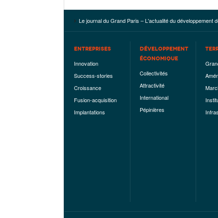
Le journal du Grand Paris – L'actualité du développement d
ENTREPRISES
DÉVELOPPEMENT
TER
ÉCONOMIQUE
Innovation
Gran
Collectivités
Success-stories
Amén
Attractivité
Croissance
Marc
International
Fusion-acquisition
Instit
Pépinières
Implantations
Infra