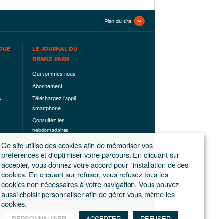
Plan du site
QUE
LE JOURNAL DU
GRAND PARIS
Qui sommes nous
Abonnement
s
Téléchargez l’appli
smartphone
Consultez les
hebdomadaires
déjà parus
Ce site utilise des cookies afin de mémoriser vos
Les hors-séries
préférences et d'optimiser votre parcours. En cliquant sur
accepter, vous donnez votre accord pour l'installation de ces
Mentions légales
cookies. En cliquant sur refuser, vous refusez tous les
Conditions
cookies non nécessaires à votre navigation. Vous pouvez
générales de
aussi choisir personnaliser afin de gérer vous-même les
ventes
cookies.
PERSONNALISER
ACCEPTER
REFUSER