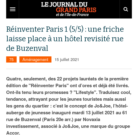
Grand Paris
Réinventer Paris 1 (5/5) : une friche
laisse place à un hôtel revisité rue
Territoires
de Buzenval
Entreprises
Aménagement
75
Aménagement
15 juillet 2021
Départements
Collectivités
Développement économique
Carnet
Institutions
Emploi
75
Quatre, seulement, des 22 projets lauréats de la première
édition de "Réinventer Paris" ont d’ores et déjà été livrés.
Les Assises du Grand Paris
Services urbains
Attractivité
77
Nominations
Ont-ils tenu leurs promesses ? "Lifestyle". Traduisez cool,
tendance, attrayant pour les jeunes touristes mais aussi
Le podcast
Innovation
78
Portraits
Éditions précédentes
les gens du quartier : c’est le concept de Jo&Joe, l’hôtel-
auberge de jeunesse inauguré mardi 13 juillet 2021 au 61
Transport
91
Agenda
Ecouter les épisodes
rue de Buzenval (Paris 20e arr.) par Novaxia
investissement, associé à Jo&Joe, une marque du groupe
Marchés publics
92
Lire les résumés
Accor.