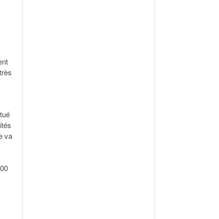
ent
très
itué
ités
e va
400