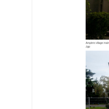
Ampère village maint
Jgp