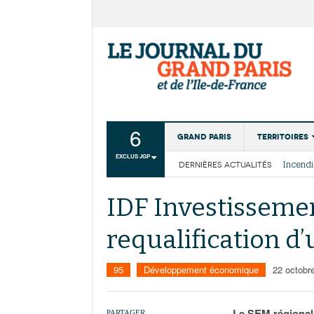
6
Grand Paris
Territoires
EXCLUS JGP
DERNIÈRES ACTUALITÉS
Aménagemen
La Cais
Collectivité
Les cou
IDF Investissement
Institutions
requalification d’
Services urb
95
Développement économique
22 octobr
Le SEM régionale
PARTAGER