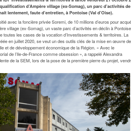
95
À Paris, les cadres de la tech et de la finance
Exclusif – Apex
janvier 2026
equalification d’Ampère village (ex-Somag), un parc d’activités de
-
redessinent le marché de la location de luxe
feuille de rout
ait lentement, faute d’entretien, à Pontoise (Val d’Oise).
16 juillet 2026
juillet 2026
Municipales 2026 : la CCI livre 23 pist
oitié avec la foncière privée Soremi, de 10 millions d’euros pour acqué
- 20 ja
relancer l’économie parisienne
Saint-Agne immobilier inaugure une nouvelle
ère village (ex-Somag), un vaste parc d’activités en déclin à Pontoise
À Paris, les ca
- 15 juillet 2026
résidence à Torcy
Municipales 2026 : la CCI de l’Essonne
redessinent le
e toutes les cases de la vocation d’Investissements & territoires. La
16 juillet 2026
Cahier d’expert à destination des can
ée en juillet 2020, se veut un des outils clés de la mise en œuvre de
Plus d'articles
janvier 2026
ielle et de développement économique de la Région. « Avec le
Pl
itorial de l’Ile-de-France comme obsession », a rappelé Alexandra
Plus d'articles
ente de la SEM, lors de la pose de la première pierre du projet, vendr