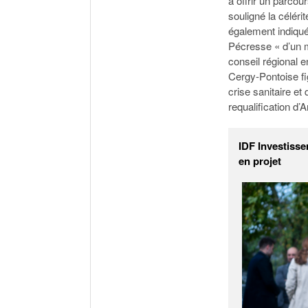
à offrir un parco
souligné la céléri
également indiqué 
Pécresse « d’un mi
conseil régional 
Cergy-Pontoise fig
crise sanitaire et
requalification d’
IDF Investisse
en projet