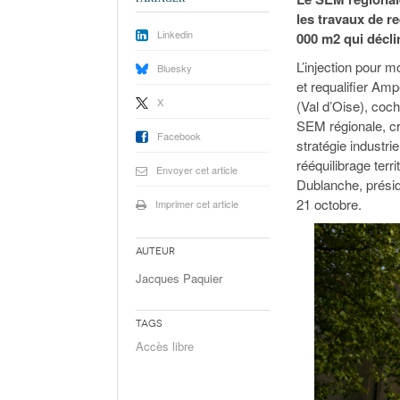
les travaux de r
Linkedin
000 m2 qui déclin
L’injection pour m
Bluesky
et requalifier Amp
X
(Val d’Oise), coch
SEM régionale, cré
Facebook
stratégie industr
rééquilibrage terr
Envoyer cet article
Dublanche, présid
21 octobre.
Imprimer cet article
Auteur
Jacques Paquier
Tags
Accès libre