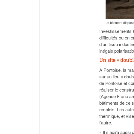
Le bâtiment dispose
Investissements &
difficultés ou en
d’un tissu industr
inégale polarisati
Un site « dou
A Pontoise, la ma
sur un lieu « dou
de Pontoise et co
réaliser le constr
(Agence Franc arch
bâtiments de ce si
emplois. Les autr
thermique, et vis
l’autre.
« Il s’agira aussi