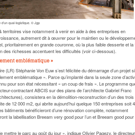
 d’un quai-logistique. © Jgp
 territoires vise notamment à venir en aide à des entreprises en
 croissance, autrement dit à œuvrer pour le maintien ou le développem
iel, prioritairement en grande couronne, où la plus faible desserte et la 
on des richesses accentuent les difficultés (voir ci-dessous).
blement emblématique »
ire (LR) Stéphanie Von Euw s’est félicitée du démarrage d’un projet s
blement emblématique ». Parce qu’implanté dans la seule zone d’activ
nnu pour son état nécessitant « un coup de frais ». Le programme qu
ucteur-contractant ABCIS sur des plans de l’architecte Gabriel Franc
itectures), consistera en la démolition-reconstruction d’un des trois
te de 12 000 m2, qui abrite aujourd’hui quelque 150 entreprises soit 
es bâtiments bénéficieront d’une rénovation complète, notamment
eront la labellisation Breeam very good pour l’un et Breeam good pour
 de mettre le parc au goût du jour », indique Olivier Pagezy, le directeur