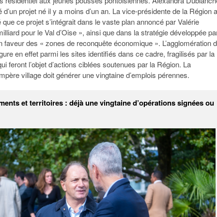
urs résidentiel aux jeunes pousses pontoisiennes. Alexandra Dublanch
té d’un projet né il y a moins d’un an. La vice-présidente de la Région 
que ce projet s’intégrait dans le vaste plan annoncé par Valérie
lliard pour le Val d’Oise », ainsi que dans la stratégie développée par
en faveur des « zones de reconquête économique ». L’agglomération 
ure en effet parmi les sites identifiés dans ce cadre, fragilisés par la
 qui feront l’objet d’actions ciblées soutenues par la Région. La
Ampère village doit générer une vingtaine d’emplois pérennes.
ments et territoires : déjà une vingtaine d’opérations signées ou