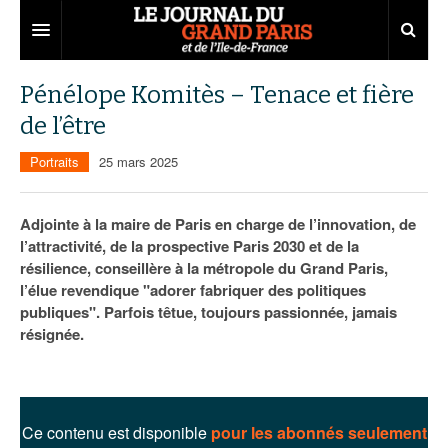
Grand Paris
Pénélope Komitès – Tenace et fière
de l’être
Territoires
Portraits
25 mars 2025
Entreprises
Aménagement
Départements
Collectivités
Développement économique
Adjointe à la maire de Paris en charge de l’innovation, de
l’attractivité, de la prospective Paris 2030 et de la
Carnet
Institutions
Emploi
75
résilience, conseillère à la métropole du Grand Paris,
l’élue revendique "adorer fabriquer des politiques
Les Assises du Grand Paris
Services urbains
Attractivité
77
Nominations
publiques". Parfois têtue, toujours passionnée, jamais
Le podcast
Innovation
78
Portraits
Éditions précédentes
résignée.
Transport
91
Agenda
Ecouter les épisodes
Marchés publics
92
Lire les résumés
Ce contenu est disponible
pour les abonnés seulement