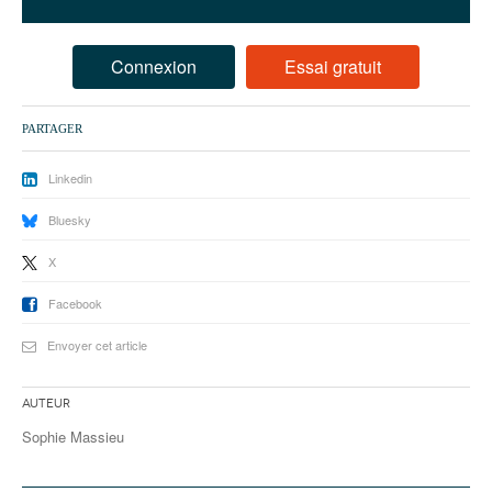
93
94
Connexion
Essai gratuit
95
PARTAGER
Linkedin
Bluesky
X
Facebook
Envoyer cet article
Auteur
Sophie Massieu