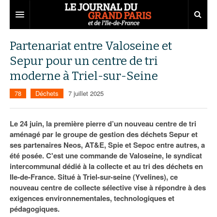
Grand Paris
Partenariat entre Valoseine et
Sepur pour un centre de tri
Territoires
moderne à Triel-sur-Seine
Entreprises
Aménagement
78
Déchets
7 juillet 2025
Départements
Collectivités
Développement économique
Carnet
Institutions
Emploi
75
Le 24 juin, la première pierre d’un nouveau centre de tri
aménagé par le groupe de gestion des déchets Sepur et
Les Assises du Grand Paris
Services urbains
Attractivité
77
Nominations
ses partenaires Neos, AT&E, Spie et Sepoc entre autres, a
été posée. C'est une commande de Valoseine, le syndicat
Le podcast
Innovation
78
Portraits
Éditions précédentes
intercommunal dédié à la collecte et au tri des déchets en
Ile-de-France. Situé à Triel-sur-seine (Yvelines), ce
Transport
91
Agenda
Ecouter les épisodes
nouveau centre de collecte sélective vise à répondre à des
exigences environnementales, technologiques et
Marchés publics
92
Lire les résumés
pédagogiques.